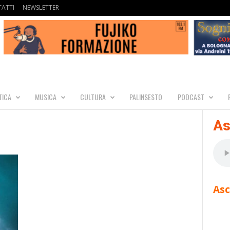
ATTI
NEWSLETTER
TICA
MUSICA
CULTURA
PALINSESTO
PODCAST
As
Asc