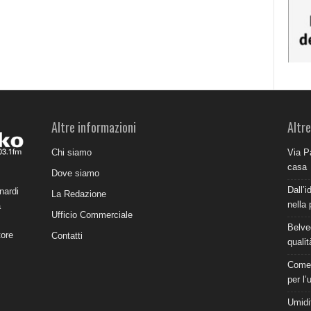
Altre informazioni
Altre
Chi siamo
Via P
casa
Dove siamo
Dall’i
nardi
La Redazione
nella 
a
Ufficio Commerciale
Belve
tore
Contatti
qualit
Come 
per l’
Umidit