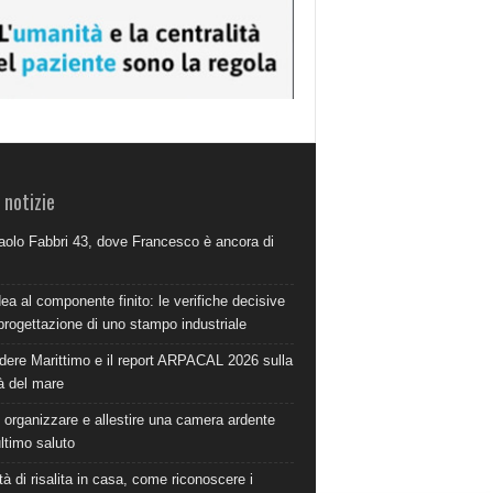
 notizie
aolo Fabbri 43, dove Francesco è ancora di
dea al componente finito: le verifiche decisive
progettazione di uno stampo industriale
dere Marittimo e il report ARPACAL 2026 sulla
à del mare
organizzare e allestire una camera ardente
ultimo saluto
à di risalita in casa, come riconoscere i