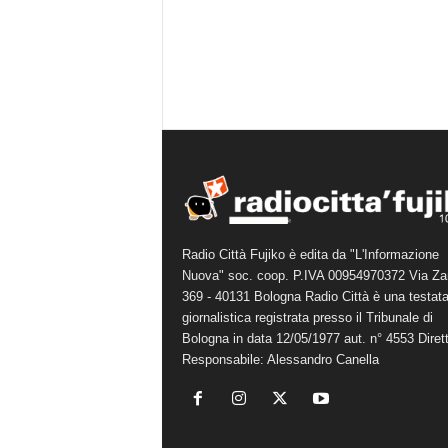
Radio Città Fujiko è edita da "L'Informazione
Nuova" soc. coop. P.IVA 00954970372 Via Za
369 - 40131 Bologna Radio Città è una testat
giornalistica registrata presso il Tribunale di
Bologna in data 12/05/1977 aut. n° 4553 Diret
Responsabile: Alessandro Canella