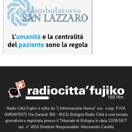
Radio Città Fujiko è edita da "L'Informazione Nuova" soc. coop. P.IVA
00954970372 Via Zanardi 369 - 40131 Bologna Radio Città è una testata
giornalistica registrata presso il Tribunale di Bologna in data 12/05/1977
aut. n° 4553 Direttore Responsabile: Alessandro Canella