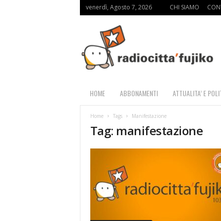
venerdì, Agosto 7, 2026
CHI SIAMO
CON
R
a
d
i
o
C
i
HOME
ABBONAMENTI
ATTUALITA’ E POLI
t
t
Home
Tags
Manifestazione
à
Tag: manifestazione
F
u
j
i
k
o