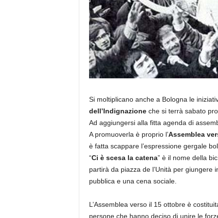
Si moltiplicano anche a Bologna le iniziat
dell’Indignazione
che si terrà sabato pr
Ad aggiungersi alla fitta agenda di assemble
A promuoverla è proprio l’
Assemblea vers
è fatta scappare l’espressione gergale bo
“
Ci è scesa la catena
” è il nome della bi
partirà da piazza de l’Unità per giungere i
pubblica e una cena sociale.
L’Assemblea verso il 15 ottobre è costituit
persone che hanno deciso di unire le forze 