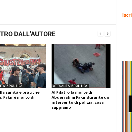
Iscr
TRO DALL'AUTORE
TA' E POLITICA
ATTUALITA' E POLITICA
lla sanità e pratiche
Al Pilatro la morte di
, Fakir è morto di
Abderrahim Fakir durante un
intervento di polizia: cosa
sappiamo