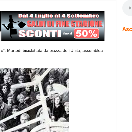
Asc
bre”. Martedì biciclettata da piazza de l’Unità, assemblea