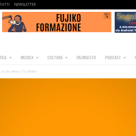
TATTI
NEWSLETTER
TICA
MUSICA
CULTURA
PALINSESTO
PODCAST
, in bici verso il 15 ottobre