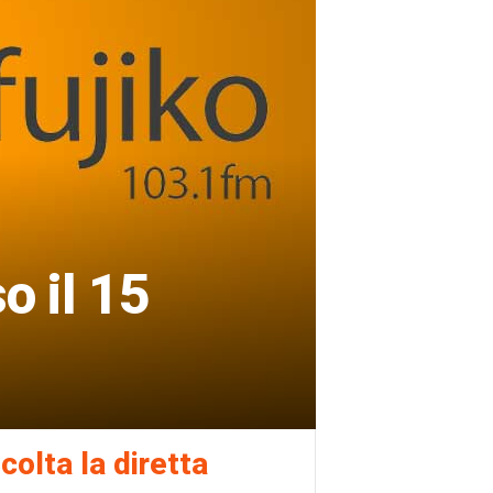
o il 15
colta la diretta