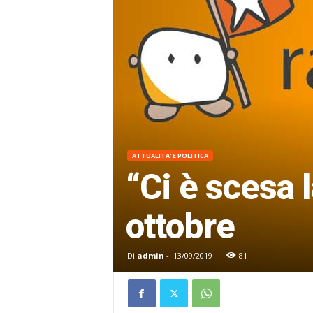
ATTUALITA' E POLITICA
“Ci è scesa l
ottobre
Di
admin
-
13/09/2019
81