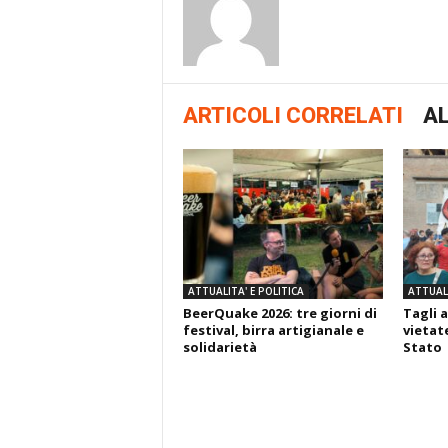
ARTICOLI CORRELATI
AL
ATTUALITA' E POLITICA
ATTUALI
BeerQuake 2026: tre giorni di
Tagli a
festival, birra artigianale e
vietate
solidarietà
Stato