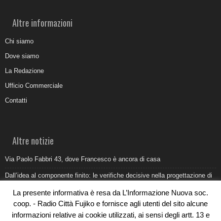
Altre informazioni
Chi siamo
Dove siamo
La Redazione
Ufficio Commerciale
Contatti
Altre notizie
Via Paolo Fabbri 43, dove Francesco è ancora di casa
Dall’idea al componente finito: le verifiche decisive nella progettazione di
uno stampo industriale
La presente informativa è resa da L’Informazione Nuova soc.
Belvedere Marittimo e il report ARPACAL 2026 sulla qualità del mare
coop. - Radio Città Fujiko e fornisce agli utenti del sito alcune
informazioni relative ai cookie utilizzati, ai sensi degli artt. 13 e
Come organizzare e allestire una camera ardente per l’ultimo saluto