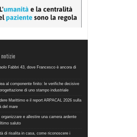
 notizie
aolo Fabbri 43, dove Francesco è ancora di
dea al componente finito: le verifiche decisive
progettazione di uno stampo industriale
dere Marittimo e il report ARPACAL 2026 sulla
à del mare
organizzare e allestire una camera ardente
ultimo saluto
à di risalita in casa, come riconoscere i