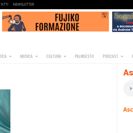
ATTI
NEWSLETTER
TICA
MUSICA
CULTURA
PALINSESTO
PODCAST
As
Asc