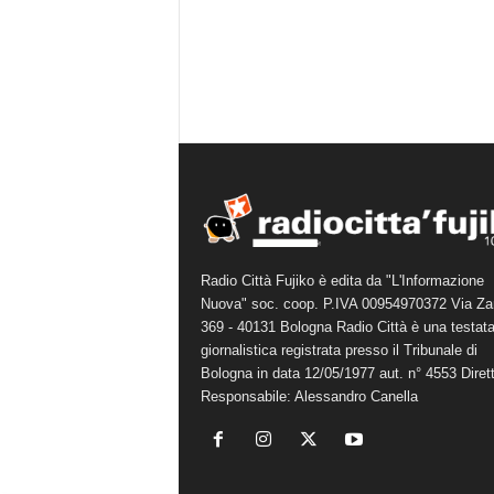
Radio Città Fujiko è edita da "L'Informazione
Nuova" soc. coop. P.IVA 00954970372 Via Za
369 - 40131 Bologna Radio Città è una testat
giornalistica registrata presso il Tribunale di
Bologna in data 12/05/1977 aut. n° 4553 Diret
Responsabile: Alessandro Canella