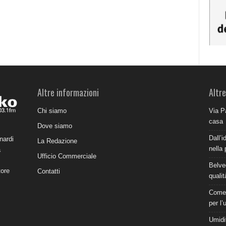
Altre informazioni
Altre
Chi siamo
Via P
casa
Dove siamo
Dall’i
nardi
La Redazione
nella 
a
Ufficio Commerciale
Belve
tore
Contatti
qualit
Come 
per l’
Umidit