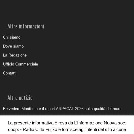
Altre informazioni
Chi siamo
Dove siamo
La Redazione
Ufficio Commerciale
Contatti
Altre notizie
Belvedere Marittimo e il report ARPACAL 2026 sulla qualità del mare
Come organizzare e allestire una camera ardente per l’ultimo saluto
La presente informativa è resa da L’Informazione Nuova soc.
Umidità di risalita in casa, come riconoscere i segnali veri
coop. - Radio Città Fujiko e fornisce agli utenti del sito alcune