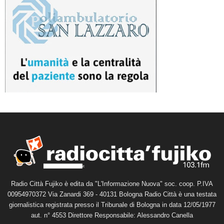
Radio Città Fujiko è edita da "L'Informazione Nuova" soc. coop. P.IVA
00954970372 Via Zanardi 369 - 40131 Bologna Radio Città è una testata
giornalistica registrata presso il Tribunale di Bologna in data 12/05/1977
aut. n° 4553 Direttore Responsabile: Alessandro Canella