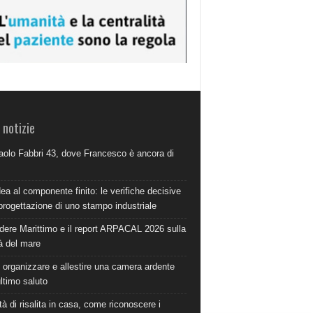
 notizie
aolo Fabbri 43, dove Francesco è ancora di
dea al componente finito: le verifiche decisive
progettazione di uno stampo industriale
dere Marittimo e il report ARPACAL 2026 sulla
à del mare
organizzare e allestire una camera ardente
ultimo saluto
à di risalita in casa, come riconoscere i