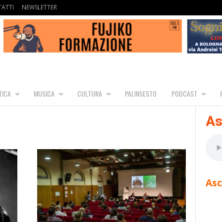
ATTI
NEWSLETTER
TICA
MUSICA
CULTURA
PALINSESTO
PODCAST
As
Asc