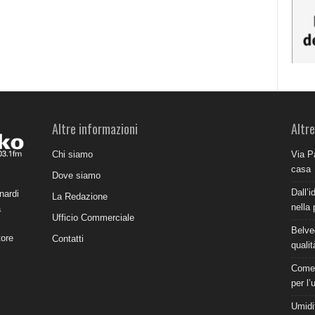
Altre informazioni
Altre
Chi siamo
Via P
casa
Dove siamo
Dall’i
nardi
La Redazione
nella 
a
Ufficio Commerciale
Belve
tore
Contatti
qualit
Come 
per l’
Umidit