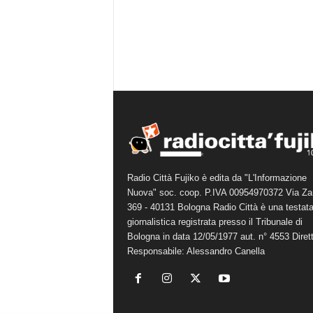
Radio Città Fujiko è edita da "L'Informazione
Nuova" soc. coop. P.IVA 00954970372 Via Za
369 - 40131 Bologna Radio Città è una testat
giornalistica registrata presso il Tribunale di
Bologna in data 12/05/1977 aut. n° 4553 Diret
Responsabile: Alessandro Canella