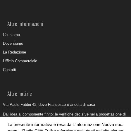
Altre informazioni
Chi siamo
Dove siamo
La Redazione
Ufficio Commerciale
Contatti
Altre notizie
Via Paolo Fabbri 43, dove Francesco è ancora di casa
Dall’idea al componente finito: le verifiche decisive nella progettazione di
uno stampo industriale
La presente informativa è resa da L’Informazione Nuova soc.
Belvedere Marittimo e il report ARPACAL 2026 sulla qualità del mare
coop. - Radio Città Fujiko e fornisce agli utenti del sito alcune