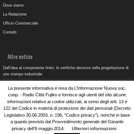
Dove siamo
La Redazione
Ufficio Commerciale
Contatti
Altre notizie
Dall’idea al componente finito: le verifiche decisive nella progettazione di
uno stampo industriale
Belvedere Marittimo e il report ARPACAL 2026 sulla qualità del mare
La presente informativa è resa da L’Informazione Nuova soc.
Come organizzare e allestire una camera ardente per l’ultimo saluto
coop. - Radio Città Fujiko e fornisce agli utenti del sito alcune
informazioni relative ai cookie utilizzati, ai sensi degli artt. 13 e
Umidità di risalita in casa, come riconoscere i segnali veri
122 del Codice in materia di protezione dei dati personali (Decreto
Torna il Sun Donato Festival 2026
Legislativo 30.06.2003, n. 196, “Codice privacy”), nonché in base
a quanto previsto dal Provvedimento generale del Garante
privacy dell’8 maggio 2014.
Ulteriori informazioni