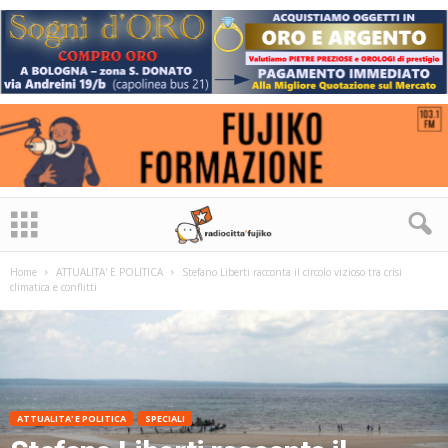
Home
ATTUALITA' E POLITICA
Stefano Liberti racconta il circolo vizioso tra crisi
climatica e conflitti
ATTUALITA' E POLITICA
SPECIALI