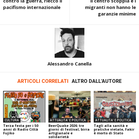
contro la guerra, riecco il
il centro scoppia e i
pacifismo internazionale
migranti non hanno le
garanzie minime
Alessandro Canella
ARTICOLI CORRELATI
ALTRO DALL'AUTORE
CULTURA
ATTUALITA' E POLITICA
ATTUALITA' E POLITICA
Terza festa per i 50
BeerQuake 2026: tre
Tagli alla sanità e
anni di Radio Città
giorni di festival, birra
pratiche vietate, Fakir
Fujiko
artigianale e
è morto di Stato
solidarietà