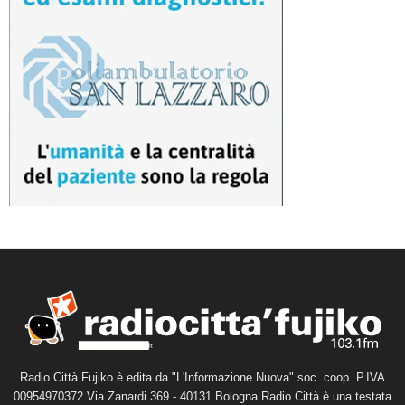
Radio Città Fujiko è edita da "L'Informazione Nuova" soc. coop. P.IVA
00954970372 Via Zanardi 369 - 40131 Bologna Radio Città è una testata