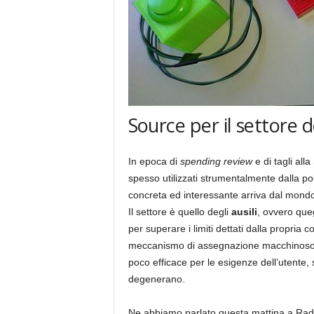
Source per il settore de
In epoca di
spending review
e di tagli all
spesso utilizzati strumentalmente dalla pol
concreta ed interessante arriva dal mondo 
Il settore è quello degli
ausili
, ovvero queg
per superare i limiti dettati dalla propria 
meccanismo di assegnazione macchinoso, r
poco efficace per le esigenze dell’utente
degenerano.
Ne abbiamo parlato questa mattina a Radi