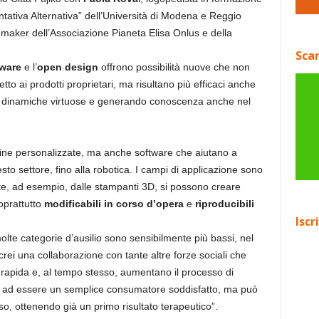
ativa Alternativa” dell’Università di Modena e Reggio
 maker dell’Associazione Pianeta Elisa Onlus e della
Scar
ware
e l’
open design
offrono possibilità nuove che non
to ai prodotti proprietari, ma risultano più efficaci anche
do dinamiche virtuose e generando conoscenza anche nel
zine personalizzate, ma anche software che aiutano a
esto settore, fino alla robotica. I campi di applicazione sono
rnite, ad esempio, dalle stampanti 3D, si possono creare
oprattutto
modificabili in corso d’opera
e
riproducibili
Iscr
molte categorie d’ausilio sono sensibilmente più bassi, nel
rei una collaborazione con tante altre forze sociali che
ù rapida e, al tempo stesso, aumentano il processo di
più ad essere un semplice consumatore soddisfatto, ma può
so, ottenendo già un primo risultato terapeutico”.