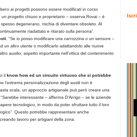
libero ai progetti possono essere modificati in corso
Iscr
 un progetto chiuso e proprietario – osserva Rovai – è
e spesso degenerano, rischia di diventare obsoleto. Al
ontinuamente riadattato e ritarato sulla persona”.
sti
. “Se io posso modificare una carrozzina o un sensore –
ad un altro utente o modificarlo adattandolo alle nuove
ltro ausilio, aspetto importante nell’ottica del contenimento
i il
know how ed un circuito virtuoso che si potrebbe
he l’estrema personalizzazione degli ausili non è
 vasta scala, un approccio artigianale può però creare una
o. “Sarebbe interessante – afferma D’Arrigo – se le aziende
apere tecnologico, in modo da poter sfruttare tutto il loro
logico”. Questo potrebbe rappresentare anche
 creando lavoro per artigiani della zona.