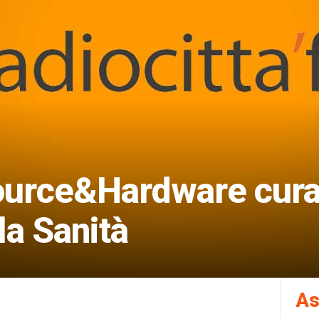
ource&Hardware cura
la Sanità
As