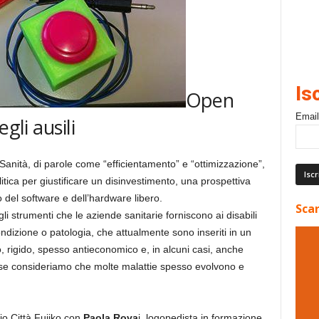
Is
Open
Email
gli ausili
a Sanità, di parole come “efficientamento” e “ottimizzazione”,
itica per giustificare un disinvestimento, una prospettiva
del software e dell’hardware libero.
Scar
li strumenti che le aziende sanitarie forniscono ai disabili
condizione o patologia, che attualmente sono inseriti in un
igido, spesso antieconomico e, in alcuni casi, anche
, se consideriamo che molte malattie spesso evolvono e
o Città Fujiko con
Paola Rova
i, logopedista in formazione