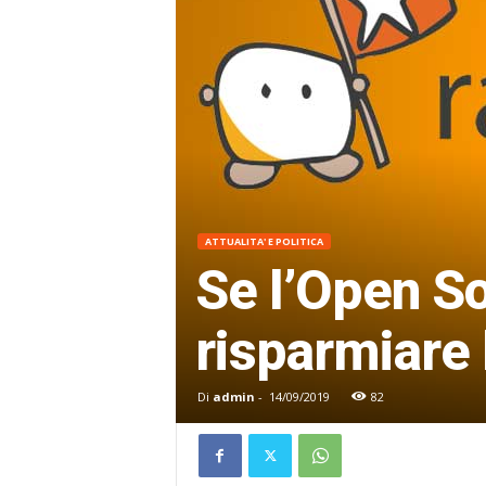
ATTUALITA' E POLITICA
Se l’Open S
risparmiare 
Di
admin
-
14/09/2019
82