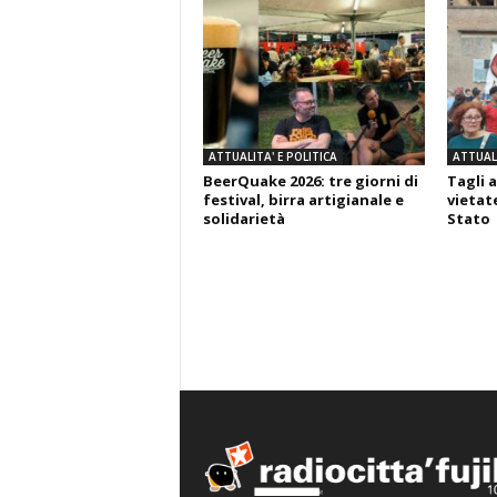
ATTUALITA' E POLITICA
ATTUALI
BeerQuake 2026: tre giorni di
Tagli a
festival, birra artigianale e
vietate
solidarietà
Stato