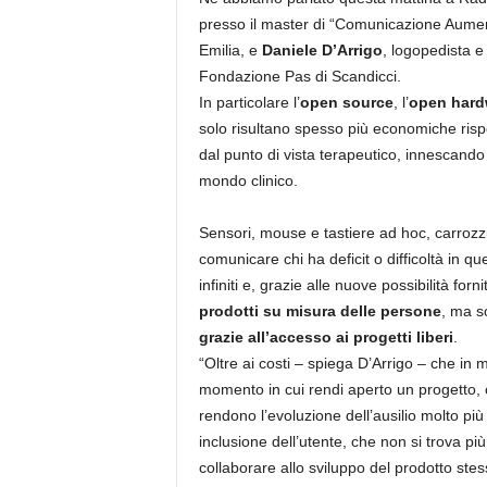
presso il master di “Comunicazione Aument
Emilia, e
Daniele D’Arrigo
, logopedista e
Fondazione Pas di Scandicci.
In particolare l’
open source
, l’
open hard
solo risultano spesso più economiche rispet
dal punto di vista terapeutico, innescan
mondo clinico.
Sensori, mouse e tastiere ad hoc, carroz
comunicare chi ha deficit o difficoltà in qu
infiniti e, grazie alle nuove possibilità fo
prodotti su misura delle persone
, ma s
grazie all’accesso ai progetti liberi
.
“Oltre ai costi – spiega D’Arrigo – che in 
momento in cui rendi aperto un progetto, c
rendono l’evoluzione dell’ausilio molto pi
inclusione dell’utente, che non si trova 
collaborare allo sviluppo del prodotto stes