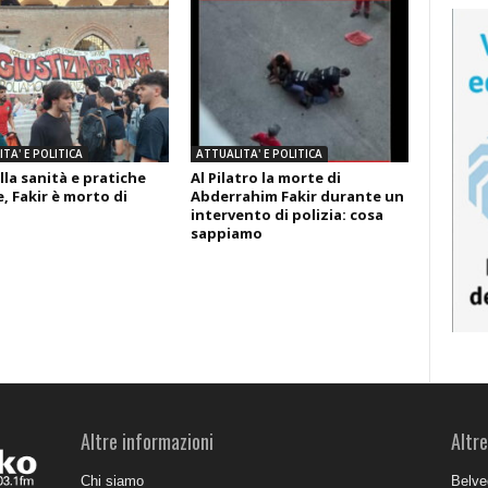
TA' E POLITICA
ATTUALITA' E POLITICA
lla sanità e pratiche
Al Pilatro la morte di
, Fakir è morto di
Abderrahim Fakir durante un
intervento di polizia: cosa
sappiamo
Altre informazioni
Altre
Chi siamo
Belve