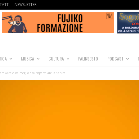
TATTI
NEWSLETTER
TICA
MUSICA
CULTURA
PALINSESTO
PODCAST
rdware cura meglio e fa risparmiare la Sanità