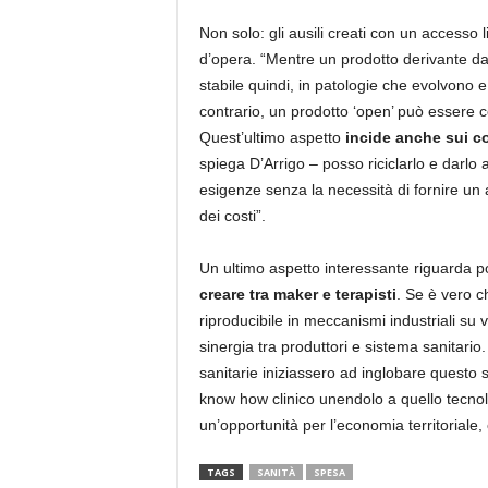
Non solo: gli ausili creati con un accesso 
d’opera. “Mentre un prodotto derivante da
stabile quindi, in patologie che evolvono 
contrario, un prodotto ‘open’ può essere c
Quest’ultimo aspetto
incide anche sui co
spiega D’Arrigo – posso riciclarlo e darlo 
esigenze senza la necessità di fornire un a
dei costi”.
Un ultimo aspetto interessante riguarda po
creare tra maker e terapisti
. Se è vero c
riproducibile in meccanismi industriali su
sinergia tra produttori e sistema sanitari
sanitarie iniziassero ad inglobare questo s
know how clinico unendolo a quello tecno
un’opportunità per l’economia territoriale,
TAGS
SANITÀ
SPESA