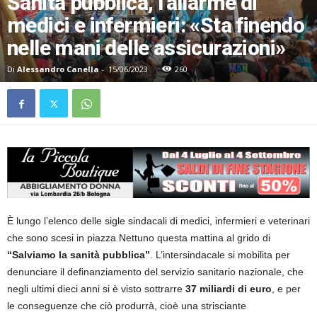
Sanità pubblica, l’allarme di
medici e infermieri: «Sta finendo
nelle mani delle assicurazioni»
Di
Alessandro Canella
-
15/06/2023
260
È lungo l’elenco delle sigle sindacali di medici, infermieri e veterinari
che sono scesi in piazza Nettuno questa mattina al grido di
“Salviamo la sanità pubblica”
. L’intersindacale si mobilita per
denunciare il definanziamento del servizio sanitario nazionale, che
negli ultimi dieci anni si è visto sottrarre
37 miliardi di euro
, e per
le conseguenze che ciò produrrà, cioè una strisciante