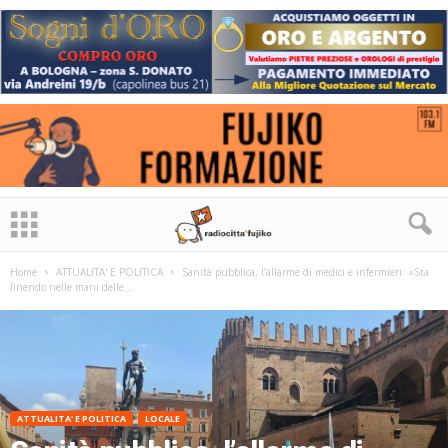
Home
ATTUALITA' E POLITICA
Sanità pubblica, l’allarme di medici e infermieri: «Sta
finendo nelle mani delle...
ATTUALITA' E POLITICA
LOCALE