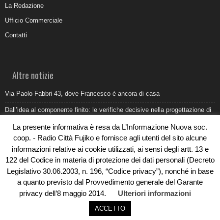
La Redazione
Ufficio Commerciale
Contatti
Altre notizie
Via Paolo Fabbri 43, dove Francesco è ancora di casa
Dall’idea al componente finito: le verifiche decisive nella progettazione di
uno stampo industriale
La presente informativa è resa da L’Informazione Nuova soc.
Belvedere Marittimo e il report ARPACAL 2026 sulla qualità del mare
coop. - Radio Città Fujiko e fornisce agli utenti del sito alcune
informazioni relative ai cookie utilizzati, ai sensi degli artt. 13 e
Come organizzare e allestire una camera ardente per l’ultimo saluto
122 del Codice in materia di protezione dei dati personali (Decreto
Umidità di risalita in casa, come riconoscere i segnali veri
Legislativo 30.06.2003, n. 196, “Codice privacy”), nonché in base
a quanto previsto dal Provvedimento generale del Garante
privacy dell’8 maggio 2014.
Ulteriori informazioni
ACCETTO
© Copyright 2019 - Rivoluzioni Digitali