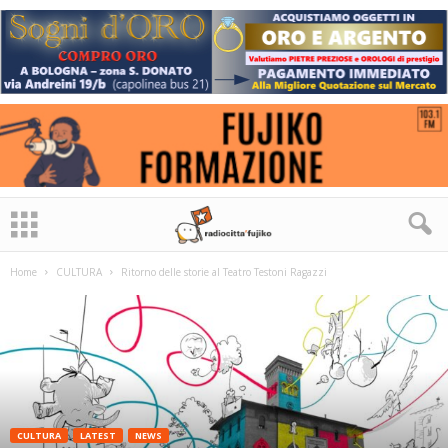
Home
CULTURA
Ritorno delle storie al Teatro Testoni Ragazzi
CULTURA
LATEST
NEWS