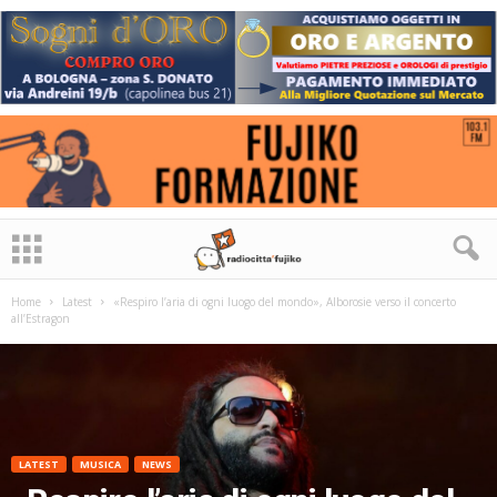
Home
Latest
«Respiro l’aria di ogni luogo del mondo», Alborosie verso il concerto
all’Estragon
LATEST
MUSICA
NEWS