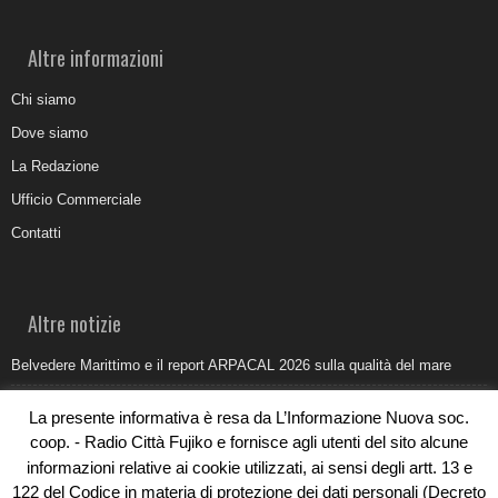
Altre informazioni
Chi siamo
Dove siamo
La Redazione
Ufficio Commerciale
Contatti
Altre notizie
Belvedere Marittimo e il report ARPACAL 2026 sulla qualità del mare
Come organizzare e allestire una camera ardente per l’ultimo saluto
La presente informativa è resa da L’Informazione Nuova soc.
Umidità di risalita in casa, come riconoscere i segnali veri
coop. - Radio Città Fujiko e fornisce agli utenti del sito alcune
informazioni relative ai cookie utilizzati, ai sensi degli artt. 13 e
Torna il Sun Donato Festival 2026
122 del Codice in materia di protezione dei dati personali (Decreto