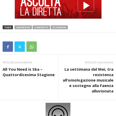
TAGS
ALBOROSIE
CONCERTO
ESTRAGON
Articolo precedente
Articolo successivo
All You Need is Ska –
La settimana del Mei, tra
Quattordicesima Stagione
resistenza
all’omologazione musicale
e sostegno alla Faenza
alluvionata