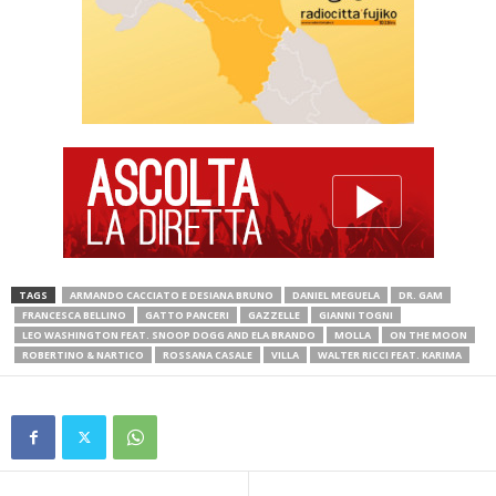
TAGS
ARMANDO CACCIATO E DESIANA BRUNO
DANIEL MEGUELA
DR. GAM
FRANCESCA BELLINO
GATTO PANCERI
GAZZELLE
GIANNI TOGNI
LEO WASHINGTON FEAT. SNOOP DOGG AND ELA BRANDO
MOLLA
ON THE MOON
ROBERTINO & NARTICO
ROSSANA CASALE
VILLA
WALTER RICCI FEAT. KARIMA