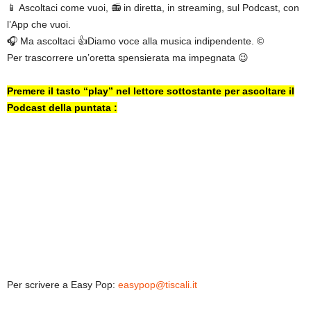
📱 Ascoltaci come vuoi, 📻 in diretta, in streaming, sul Podcast, con
l’App che vuoi.
🎧 Ma ascoltaci 👍Diamo voce alla musica indipendente. ©
Per trascorrere un’oretta spensierata ma impegnata 😉
Premere il tasto “play” nel lettore sottostante per ascoltare il
Podcast della puntata :
Per scrivere a Easy Pop:
easypop@tiscali.it