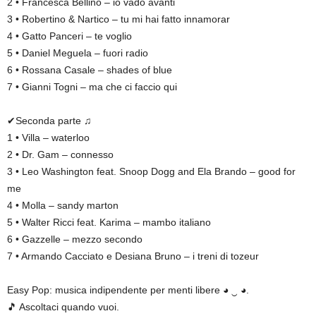
2 • Francesca Bellino – io vado avanti
3 • Robertino & Nartico – tu mi hai fatto innamorar
4 • Gatto Panceri – te voglio
5 • Daniel Meguela – fuori radio
6 • Rossana Casale – shades of blue
7 • Gianni Togni – ma che ci faccio qui
✔Seconda parte ♫
1 • Villa – waterloo
2 • Dr. Gam – connesso
3 • Leo Washington feat. Snoop Dogg and Ela Brando – good for
me
4 • Molla – sandy marton
5 • Walter Ricci feat. Karima – mambo italiano
6 • Gazzelle – mezzo secondo
7 • Armando Cacciato e Desiana Bruno – i treni di tozeur
Easy Pop: musica indipendente per menti libere ◕ ‿ ◕.
🎵 Ascoltaci quando vuoi.