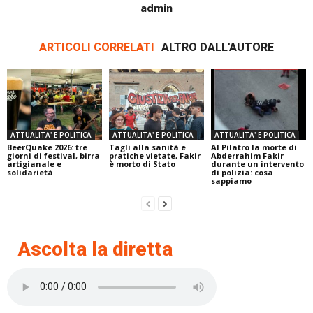
admin
ARTICOLI CORRELATI
ALTRO DALL'AUTORE
ATTUALITA' E POLITICA
ATTUALITA' E POLITICA
ATTUALITA' E POLITICA
BeerQuake 2026: tre
Tagli alla sanità e
Al Pilatro la morte di
giorni di festival, birra
pratiche vietate, Fakir
Abderrahim Fakir
artigianale e
è morto di Stato
durante un intervento
solidarietà
di polizia: cosa
sappiamo
Ascolta la diretta