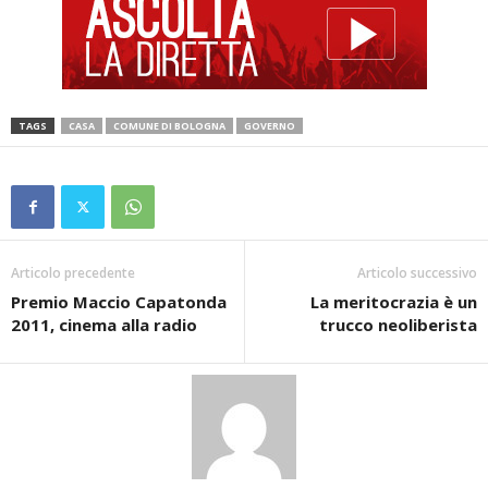
TAGS
CASA
COMUNE DI BOLOGNA
GOVERNO
Articolo precedente
Articolo successivo
Premio Maccio Capatonda
La meritocrazia è un
2011, cinema alla radio
trucco neoliberista