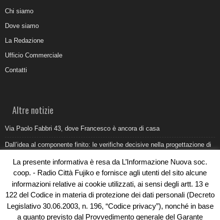
Chi siamo
Dove siamo
La Redazione
Ufficio Commerciale
Contatti
Altre notizie
Via Paolo Fabbri 43, dove Francesco è ancora di casa
Dall’idea al componente finito: le verifiche decisive nella progettazione di
uno stampo industriale
La presente informativa è resa da L’Informazione Nuova soc.
Belvedere Marittimo e il report ARPACAL 2026 sulla qualità del mare
coop. - Radio Città Fujiko e fornisce agli utenti del sito alcune
informazioni relative ai cookie utilizzati, ai sensi degli artt. 13 e
Come organizzare e allestire una camera ardente per l’ultimo saluto
122 del Codice in materia di protezione dei dati personali (Decreto
Umidità di risalita in casa, come riconoscere i segnali veri
Legislativo 30.06.2003, n. 196, “Codice privacy”), nonché in base
a quanto previsto dal Provvedimento generale del Garante