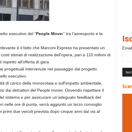
etto esecutivo del “
People Move
r” tra l’aereoporto e la
Is
ù rilevante è il fatto che Marconi Express ha presentato un
Email
ti stimati di realizzazione dell’opera, pari a 110 milioni di
i
rispetto all’offerta di gara.
he progettuali intervenute nel passaggio dal progetto
uello esecutivo.
ità di carico della monorotaia e sull’impatto ambientale,
Scar
nizio dai detrattori del People mover. Dovendo rispettare il
va del sistema e per assicurare un’adeguato feedback del
i nelle ore di punta, verrà aggiunto un terzo convoglio
 primi due veicoli prevista dopo cinque anni dal via al