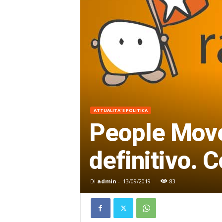
ATTUALITA' E POLITICA
People Mover
definitivo. C
Di
admin
-
13/09/2019
83