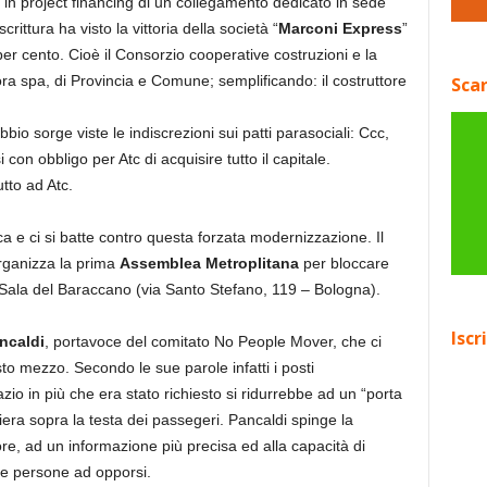
in project financing di un collegamento dedicato in sede
crittura ha visto la vittoria della società “
Marconi Express
”
er cento. Cioè il Consorzio cooperative costruzioni e la
ora spa, di Provincia e Comune; semplificando: il costruttore
Scar
io sorge viste le indiscrezioni sui patti parasociali: Ccc,
 con obbligo per Atc di acquisire tutto il capitale.
tto ad Atc.
ica e ci si batte contro questa forzata modernizzazione. Il
rganizza la prima
Assemblea Metroplitana
per bloccare
la Sala del Baraccano (via Santo Stefano, 119 – Bologna).
Iscr
ncaldi
, portavoce del comitato No People Mover, che ci
to mezzo. Secondo le sue parole infatti i posti
io in più che era stato richiesto si ridurrebbe ad un “porta
iera sopra la testa dei passegeri. Pancaldi spinge la
, ad un informazione più precisa ed alla capacità di
le persone ad opporsi.