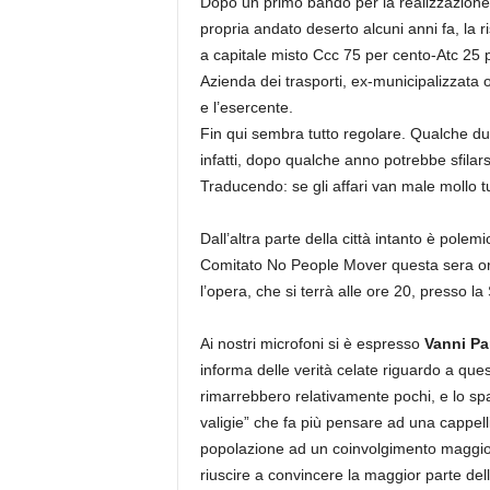
Dopo un primo bando per la realizzazione 
propria andato deserto alcuni anni fa, la ris
a capitale misto Ccc 75 per cento-Atc 25 p
Azienda dei trasporti, ex-municipalizzata 
e l’esercente.
Fin qui sembra tutto regolare. Qualche dubb
infatti, dopo qualche anno potrebbe sfilarsi
Traducendo: se gli affari van male mollo tu
Dall’altra parte della città intanto è polem
Comitato No People Mover questa sera o
l’opera, che si terrà alle ore 20, presso 
Ai nostri microfoni si è espresso
Vanni Pa
informa delle verità celate riguardo a ques
rimarrebbero relativamente pochi, e lo spaz
valigie” che fa più pensare ad una cappell
popolazione ad un coinvolgimento maggiore
riuscire a convincere la maggior parte del