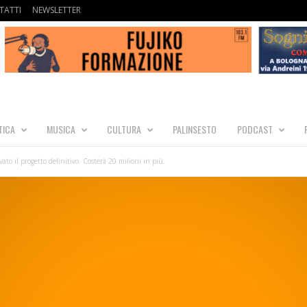
TATTI
NEWSLETTER
TICA
MUSICA
CULTURA
PALINSESTO
PODCAST
ato il progetto definitivo. Costerà 20 milioni in più.