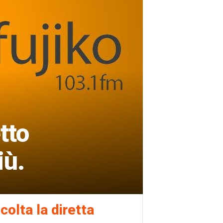
tto
iù.
colta la diretta