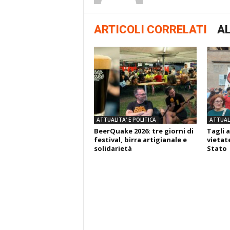
ARTICOLI CORRELATI
AL
ATTUALITA' E POLITICA
ATTUALI
BeerQuake 2026: tre giorni di
Tagli a
festival, birra artigianale e
vietate
solidarietà
Stato