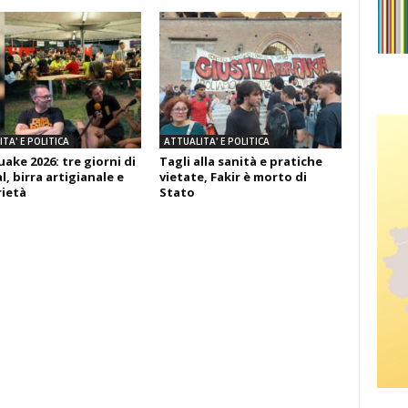
TA' E POLITICA
ATTUALITA' E POLITICA
ake 2026: tre giorni di
Tagli alla sanità e pratiche
l, birra artigianale e
vietate, Fakir è morto di
rietà
Stato