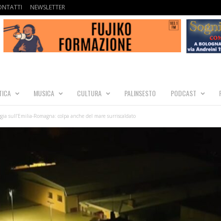
ONTATTI
NEWSLETTER
TICA
MUSICA
CULTURA
PALINSESTO
PODCAST
gia sull’Emilia-Romagna: colpa anche del mare surriscaldato