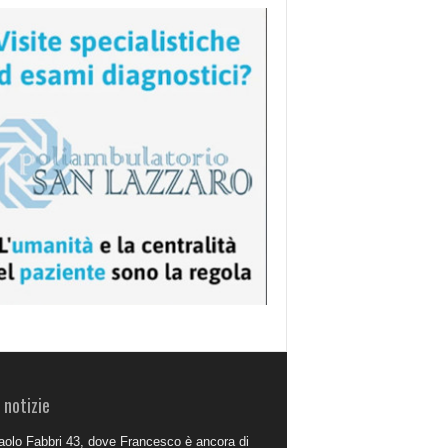
 notizie
aolo Fabbri 43, dove Francesco è ancora di