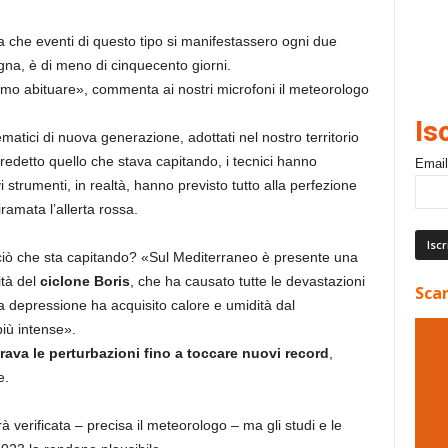
va che eventi di questo tipo si manifestassero ogni due
agna, è di meno di cinquecento giorni.
mo abituare», commenta ai nostri microfoni il meteorologo
Is
matici di nuova generazione, adottati nel nostro territorio
redetto quello che stava capitando, i tecnici hanno
Email
i strumenti, in realtà, hanno previsto tutto alla perfezione
iramata l’allerta rossa.
ciò che sta capitando? «Sul Mediterraneo è presente una
ità del
ciclone Boris
, che ha causato tutte le devastazioni
Scar
a depressione ha acquisito calore e umidità dal
iù intense».
rava le perturbazioni fino a toccare nuovi record
,
e.
verificata – precisa il meteorologo – ma gli studi e le