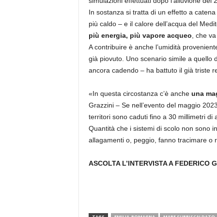
simulazioni effettuati dopo l’alluvione del
In sostanza si tratta di un effetto a catena
più caldo – e il calore dell’acqua del Me
più energia, più vapore acqueo
, che va
A contribuire è anche l’umidità provenient
già piovuto. Uno scenario simile a quello
ancora cadendo – ha battuto il già triste r
«In questa circostanza c’è anche
una mag
Grazzini – Se nell’evento del maggio 202
territori sono caduti fino a 30 millimetri d
Quantità che i sistemi di scolo non sono 
allagamenti o, peggio, fanno tracimare o ro
ASCOLTA L’INTERVISTA A FEDERICO G
TAGS
EMILIA-ROMAGNA
MARE SURRISCALDATO