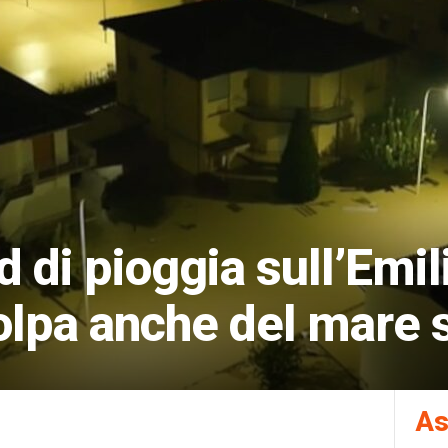
 di pioggia sull’Emil
lpa anche del mare s
As