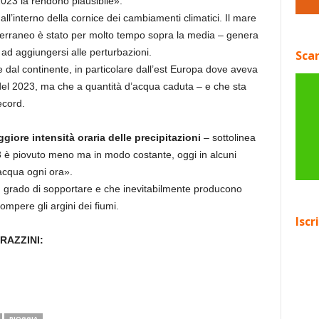
 2023 la rendono plausibile».
 all’interno della cornice dei cambiamenti climatici. Il mare
diterraneo è stato per molto tempo sopra la media – genera
 ad aggiungersi alle perturbazioni.
Scar
e dal continente, in particolare dall’est Europa dove aveva
 del 2023, ma che a quantità d’acqua caduta – e che sta
ecord.
giore intensità oraria delle precipitazioni
– sottolinea
3 è piovuto meno ma in modo costante, oggi in alcuni
i acqua ogni ora».
in grado di sopportare e che inevitabilmente producono
mpere gli argini dei fiumi.
Iscr
RAZZINI:
PIOGGIA