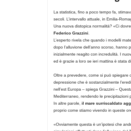
La statistica, fino a poco tempo fa, stima
secoli. L’intervallo attuale, in Emilia-Rom
Una nuova distopica normalità? «Ci dovre
Federico Grazzini
.
L’esperto rivela che quando i modelli mate
dopo l’alluvione dell’anno scorso, hanno p
inizialmente reagito con incredulità. I nuov
ed è grazie a loro se ieri mattina è stata d
Oltre a prevedere, come si può spiegare 
depressione che è sostanzialmente l’ered
nell’est Europa – spiega Grazzini – Quest
Mediterraneo, rendendo le precipitazioni p
In altre parole,
il mare surriscaldato agg
proprio come stiamo vivendo in queste or
«Ovviamente questa è un’ipotesi che andrà 