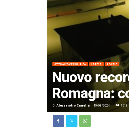
ATTUALITA' E POLITICA
LATEST
LOCALE
Nuovo record
Romagna: co
Di
Alessandro Canella
-
19/09/2024
1619