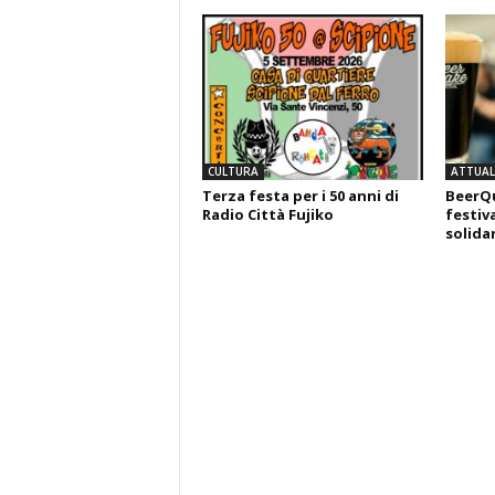
CULTURA
ATTUALI
Terza festa per i 50 anni di
BeerQu
Radio Città Fujiko
festiva
solida