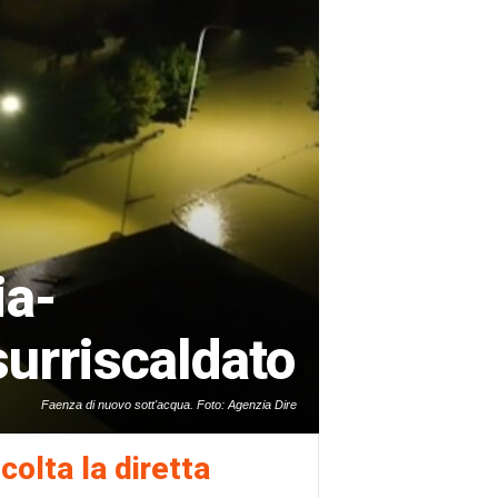
ia-
urriscaldato
Faenza di nuovo sott'acqua. Foto: Agenzia Dire
colta la diretta