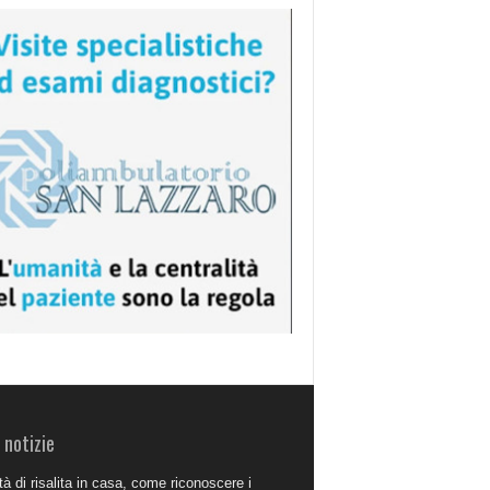
 notizie
à di risalita in casa, come riconoscere i