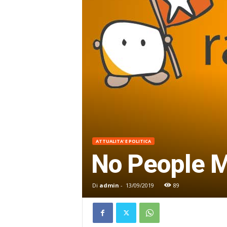
ATTUALITA' E POLITICA
No People Mo
Di
admin
-
13/09/2019
89