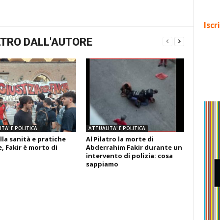
Iscr
TRO DALL'AUTORE
TA' E POLITICA
ATTUALITA' E POLITICA
lla sanità e pratiche
Al Pilatro la morte di
, Fakir è morto di
Abderrahim Fakir durante un
intervento di polizia: cosa
sappiamo