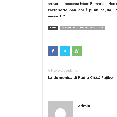
arrivare – racconta infatti Bernardi – Non 
l’aeroporto, Sab, che è pubblica, da 2 m
messi 15
“.
TAGS
ASSEMBLEA
NO PEOPLE MOVER
Articolo precedente
La domenica di Radio Città Fujiko
admin