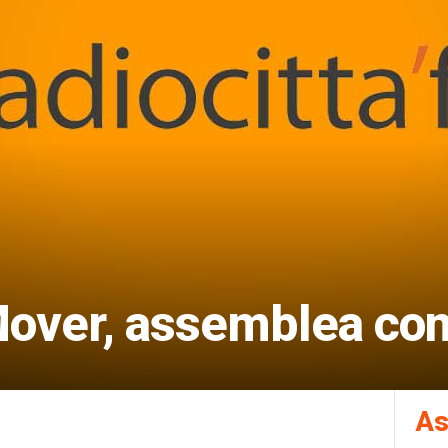
ver, assemblea contr
As