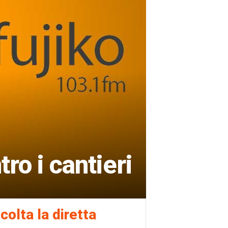
o i cantieri
colta la diretta