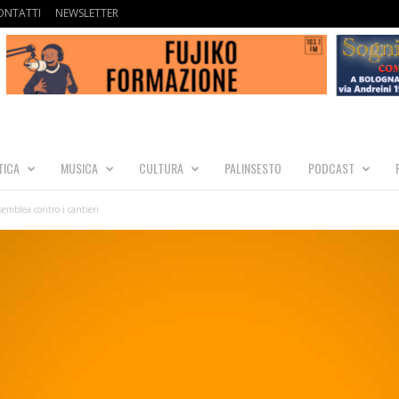
ONTATTI
NEWSLETTER
TICA
MUSICA
CULTURA
PALINSESTO
PODCAST
emblea contro i cantieri