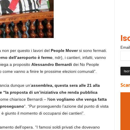
Is
Email
non per questo i lavori del
People Mover
si sono fermati.
nterno dell’aeroporto è fermo
, ndr), i cantieri, infatti, vanno
 spiega a proposito
Alessandro Bernardi
dei No People
come vanno a finire le prossime elezioni comunali”.
Scar
lancia dunque un’
assemblea, questa sera alle 21 alla
e “la proposta di un’iniziativa che renda pubblica
ome chiarisce Bernardi – N
on vogliamo che venga fatta
i proseguano
“. “Pur proseguendo l’azione dal punto di vista
 è giunto il momento di occuparsi dei cantieri”.
ziamento dell’opera. “I famosi soldi privati che dovevano