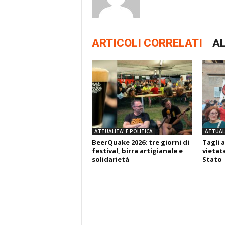
ARTICOLI CORRELATI
AL
ATTUALITA' E POLITICA
ATTUALI
BeerQuake 2026: tre giorni di
Tagli a
festival, birra artigianale e
vietate
solidarietà
Stato