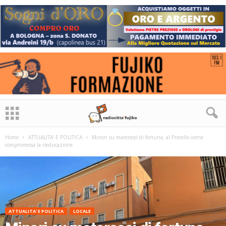
Home
ATTUALITA' E POLITICA
Minori su materassi di fortuna, al Pratello viene
compromessa la rieducazione
ATTUALITA' E POLITICA
LOCALE