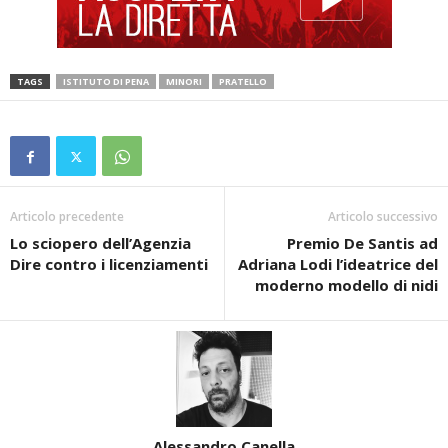
TAGS
ISTITUTO DI PENA
MINORI
PRATELLO
Articolo precedente
Articolo successivo
Lo sciopero dell’Agenzia
Premio De Santis ad
Dire contro i licenziamenti
Adriana Lodi l’ideatrice del
moderno modello di nidi
Alessandro Canella