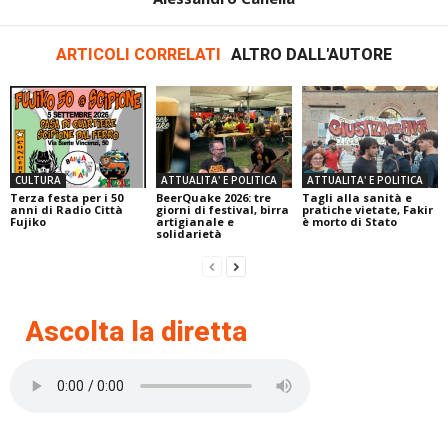
ARTICOLI CORRELATI
ALTRO DALL'AUTORE
CULTURA
ATTUALITA' E POLITICA
ATTUALITA' E POLITICA
Terza festa per i 50
BeerQuake 2026: tre
Tagli alla sanità e
anni di Radio Città
giorni di festival, birra
pratiche vietate, Fakir
Fujiko
artigianale e
è morto di Stato
solidarietà
Ascolta la diretta