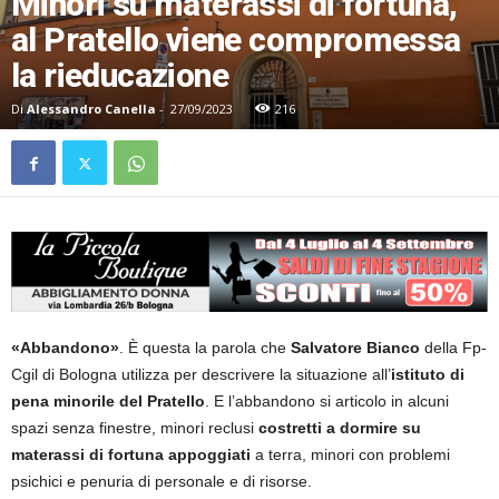
Minori su materassi di fortuna,
al Pratello viene compromessa
la rieducazione
Di
Alessandro Canella
-
27/09/2023
216
«Abbandono»
. È questa la parola che
Salvatore Bianco
della Fp-
Cgil di Bologna utilizza per descrivere la situazione all’
istituto di
pena minorile del Pratello
. E l’abbandono si articolo in alcuni
spazi senza finestre, minori reclusi
costretti a dormire su
materassi di fortuna appoggiati
a terra, minori con problemi
psichici e penuria di personale e di risorse.