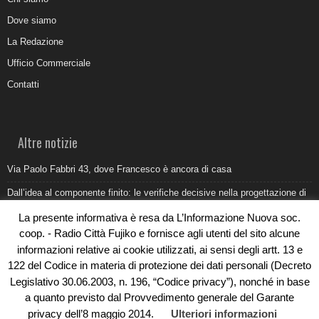
Dove siamo
La Redazione
Ufficio Commerciale
Contatti
Altre notizie
Via Paolo Fabbri 43, dove Francesco è ancora di casa
Dall’idea al componente finito: le verifiche decisive nella progettazione di
uno stampo industriale
La presente informativa è resa da L’Informazione Nuova soc.
Belvedere Marittimo e il report ARPACAL 2026 sulla qualità del mare
coop. - Radio Città Fujiko e fornisce agli utenti del sito alcune
informazioni relative ai cookie utilizzati, ai sensi degli artt. 13 e
Come organizzare e allestire una camera ardente per l’ultimo saluto
122 del Codice in materia di protezione dei dati personali (Decreto
Umidità di risalita in casa, come riconoscere i segnali veri
Legislativo 30.06.2003, n. 196, “Codice privacy”), nonché in base
a quanto previsto dal Provvedimento generale del Garante
privacy dell’8 maggio 2014.
Ulteriori informazioni