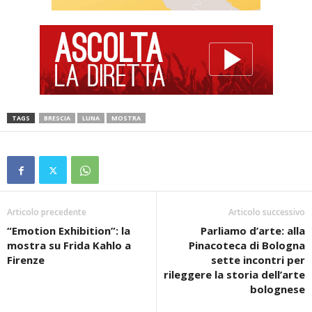
TAGS
BRESCIA
LUNA
MOSTRA
Articolo precedente
Articolo successivo
“Emotion Exhibition”: la
Parliamo d’arte: alla
mostra su Frida Kahlo a
Pinacoteca di Bologna
Firenze
sette incontri per
rileggere la storia dell’arte
bolognese