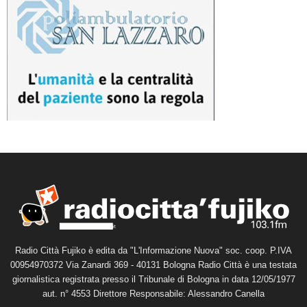
Radio Città Fujiko è edita da "L'Informazione Nuova" soc. coop. P.IVA
00954970372 Via Zanardi 369 - 40131 Bologna Radio Città è una testata
giornalistica registrata presso il Tribunale di Bologna in data 12/05/1977
aut. n° 4553 Direttore Responsabile: Alessandro Canella