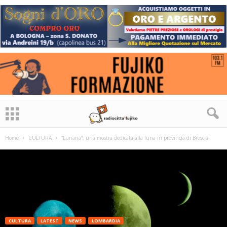
Home
CULTURA
“Lunaria”, una mostra dedicata alla luna in provincia di Brescia
CULTURA
LATEST
NEWS
LOMBARDIA