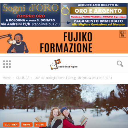
Home
CULTURA
Libri da medaglia d’oro: i consigli di lettura della settimana
CULTURA
NEWS
VIDEO