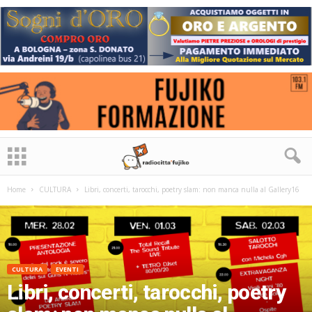
Home
CULTURA
Libri, concerti, tarocchi, poetry slam: non manca nulla al Gallery16
CULTURA
EVENTI
Libri, concerti, tarocchi, poetry