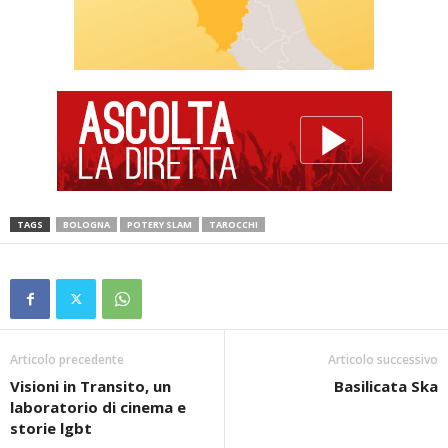
TAGS
BOLOGNA
POTERY SLAM
TAROCCHI
Articolo precedente
Articolo successivo
Visioni in Transito, un
Basilicata Ska
laboratorio di cinema e
storie lgbt