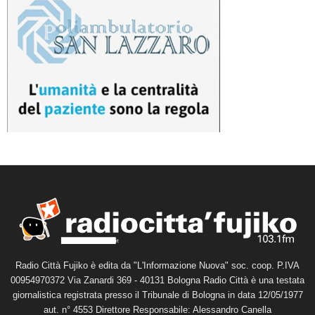
Radio Città Fujiko è edita da "L'Informazione Nuova" soc. coop. P.IVA
00954970372 Via Zanardi 369 - 40131 Bologna Radio Città è una testata
giornalistica registrata presso il Tribunale di Bologna in data 12/05/1977
aut. n° 4553 Direttore Responsabile: Alessandro Canella