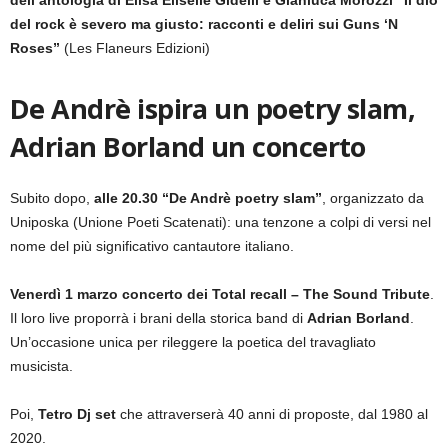
dell’antologia di Elisa Eliselle Gidelli e Gianluca Morozzi ”Il dio
del rock è severo ma giusto: racconti e deliri sui Guns ‘N
Roses”
(Les Flaneurs Edizioni)
De Andrè ispira un poetry slam,
Adrian Borland un concerto
Subito dopo,
alle 20.30 “De Andrè poetry slam”
, organizzato da
Uniposka (Unione Poeti Scatenati): una tenzone a colpi di versi nel
nome del più significativo cantautore italiano.
Venerdì 1 marzo concerto dei Total recall – The Sound Tribute
.
Il loro live proporrà i brani della storica band di
Adrian Borland
.
Un’occasione unica per rileggere la poetica del travagliato
musicista.
Poi,
Tetro Dj set
che attraverserà 40 anni di proposte, dal 1980 al
2020.