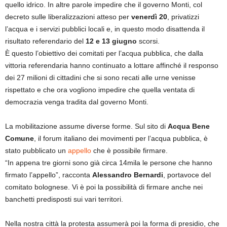
quello idrico. In altre parole impedire che il governo Monti, col
decreto sulle liberalizzazioni atteso per
venerdì 20
, privatizzi
l’acqua e i servizi pubblici locali e, in questo modo disattenda il
risultato referendario del
12 e 13 giugno
scorsi.
È questo l’obiettivo dei comitati per l’acqua pubblica, che dalla
vittoria referendaria hanno continuato a lottare affinché il responso
dei 27 milioni di cittadini che si sono recati alle urne venisse
rispettato e che ora vogliono impedire che quella ventata di
democrazia venga tradita dal governo Monti.
La mobilitazione assume diverse forme. Sul sito di
Acqua Bene
Comune
, il forum italiano dei movimenti per l’acqua pubblica, è
stato pubblicato un
appello
che è possibile firmare.
“In appena tre giorni sono già circa 14mila le persone che hanno
firmato l’appello”, racconta
Alessandro Bernardi
, portavoce del
comitato bolognese. Vi è poi la possibilità di firmare anche nei
banchetti predisposti sui vari territori.
Nella nostra città la protesta assumerà poi la forma di presidio, che