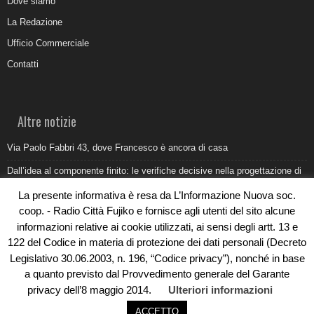
Dove siamo
La Redazione
Ufficio Commerciale
Contatti
Altre notizie
Via Paolo Fabbri 43, dove Francesco è ancora di casa
Dall’idea al componente finito: le verifiche decisive nella progettazione di
uno stampo industriale
La presente informativa è resa da L’Informazione Nuova soc.
Belvedere Marittimo e il report ARPACAL 2026 sulla qualità del mare
coop. - Radio Città Fujiko e fornisce agli utenti del sito alcune
informazioni relative ai cookie utilizzati, ai sensi degli artt. 13 e
Come organizzare e allestire una camera ardente per l’ultimo saluto
122 del Codice in materia di protezione dei dati personali (Decreto
Umidità di risalita in casa, come riconoscere i segnali veri
Legislativo 30.06.2003, n. 196, “Codice privacy”), nonché in base
a quanto previsto dal Provvedimento generale del Garante
privacy dell’8 maggio 2014.
Ulteriori informazioni
ACCETTO