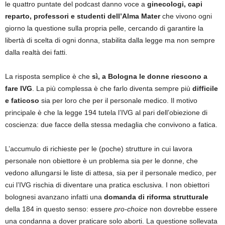
le quattro puntate del podcast danno voce a
ginecologi, capi
reparto, professori e studenti dell’Alma Mater
che vivono ogni
giorno la questione sulla propria pelle, cercando di garantire la
libertà di scelta di ogni donna, stabilita dalla legge ma non sempre
dalla realtà dei fatti.
La risposta semplice è che
sì, a Bologna le donne riescono a
fare IVG
. La più complessa è che farlo diventa sempre più
difficile
e faticoso
sia per loro che per il personale medico. Il motivo
principale è che la legge 194 tutela l’IVG al pari dell’obiezione di
coscienza: due facce della stessa medaglia che convivono a fatica.
L’accumulo di richieste per le (poche) strutture in cui lavora
personale non obiettore è un problema sia per le donne, che
vedono allungarsi le liste di attesa, sia per il personale medico, per
cui l’IVG rischia di diventare una pratica esclusiva. I non obiettori
bolognesi avanzano infatti una
domanda di riforma strutturale
della 184 in questo senso: essere
pro-choice
non dovrebbe essere
una condanna a dover praticare solo aborti. La questione sollevata