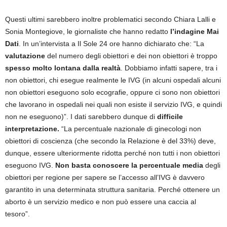
Questi ultimi sarebbero inoltre problematici secondo Chiara Lalli e
Sonia Montegiove, le giornaliste che hanno redatto
l’indagine Mai
Dati
. In un’intervista a Il Sole 24 ore hanno dichiarato che: “La
valutazione
del numero degli obiettori e dei non obiettori è troppo
spesso molto lontana dalla realtà
. Dobbiamo infatti sapere, tra i
non obiettori, chi esegue realmente le IVG (in alcuni ospedali alcuni
non obiettori eseguono solo ecografie, oppure ci sono non obiettori
che lavorano in ospedali nei quali non esiste il servizio IVG, e quindi
non ne eseguono)”. I dati sarebbero dunque di
difficile
interpretazione.
“La percentuale nazionale di ginecologi non
obiettori di coscienza (che secondo la Relazione è del 33%) deve,
dunque, essere ulteriormente ridotta perché non tutti i non obiettori
eseguono IVG.
Non basta conoscere la percentuale media
degli
obiettori per regione per sapere se l’accesso all’IVG è davvero
garantito in una determinata struttura sanitaria. Perché ottenere un
aborto è un servizio medico e non può essere una caccia al
tesoro”.