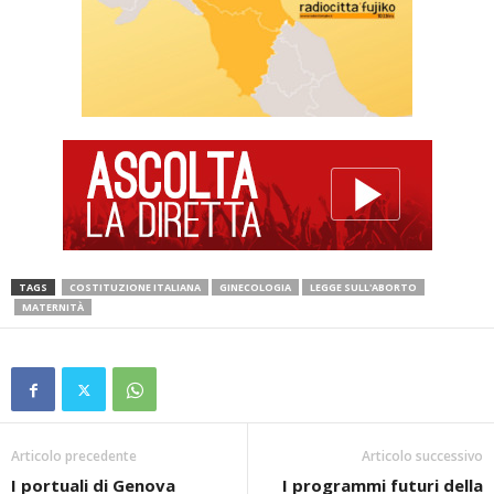
TAGS
COSTITUZIONE ITALIANA
GINECOLOGIA
LEGGE SULL'ABORTO
MATERNITÀ
Articolo precedente
Articolo successivo
I portuali di Genova
I programmi futuri della