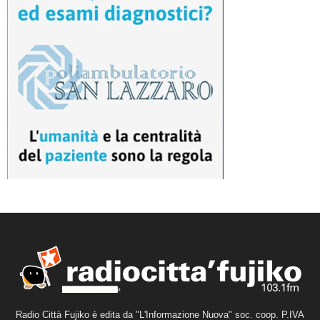
Radio Città Fujiko è edita da "L'Informazione Nuova" soc. coop. P.IVA