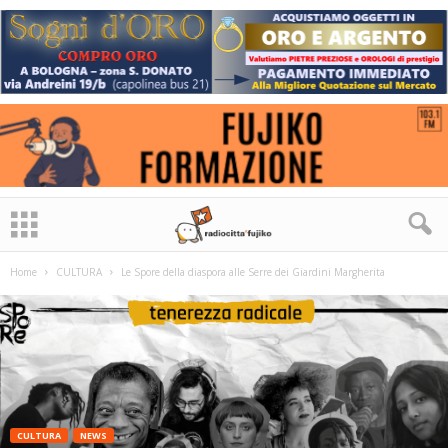
Home
CULTURA
Le Spore della diaspora alle Serre dei Giardini Margherita
CULTURA
NEWS