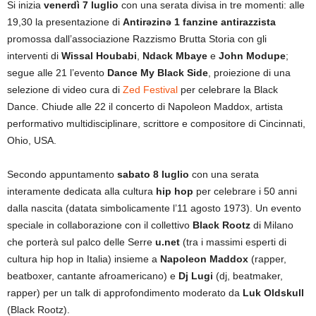
Si inizia
venerdì 7 luglio
con una serata divisa in tre momenti: alle
19,30 la presentazione di
Antirəzinə 1 fanzine antirazzista
promossa dall’associazione Razzismo Brutta Storia con gli
interventi di
Wissal Houbabi
,
Ndack Mbaye
e
John Modupe
;
segue alle 21 l’evento
Dance My Black Side
, proiezione di una
selezione di video cura di
Zed Festival
per celebrare la Black
Dance. Chiude alle 22 il concerto di Napoleon Maddox, artista
performativo multidisciplinare, scrittore e compositore di Cincinnati,
Ohio, USA.
Secondo appuntamento
sabato 8 luglio
con una serata
interamente dedicata alla cultura
hip hop
per celebrare i 50 anni
dalla nascita (datata simbolicamente l’11 agosto 1973). Un evento
speciale in collaborazione con il collettivo
Black Rootz
di Milano
che porterà sul palco delle Serre
u.net
(tra i massimi esperti di
cultura hip hop in Italia) insieme a
Napoleon Maddox
(rapper,
beatboxer, cantante afroamericano) e
Dj Lugi
(dj, beatmaker,
rapper) per un talk di approfondimento moderato da
Luk Oldskull
(Black Rootz).