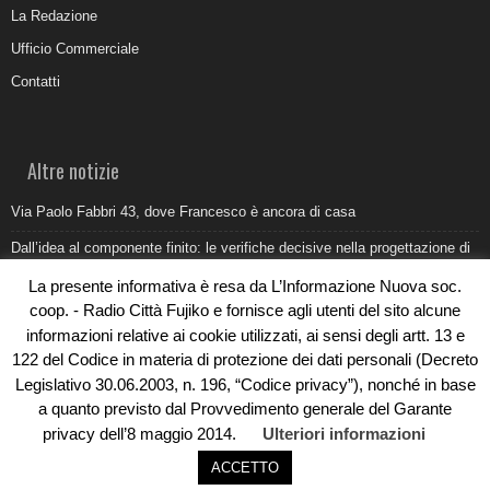
La Redazione
Ufficio Commerciale
Contatti
Altre notizie
Via Paolo Fabbri 43, dove Francesco è ancora di casa
Dall’idea al componente finito: le verifiche decisive nella progettazione di
uno stampo industriale
La presente informativa è resa da L’Informazione Nuova soc.
Belvedere Marittimo e il report ARPACAL 2026 sulla qualità del mare
coop. - Radio Città Fujiko e fornisce agli utenti del sito alcune
informazioni relative ai cookie utilizzati, ai sensi degli artt. 13 e
Come organizzare e allestire una camera ardente per l’ultimo saluto
122 del Codice in materia di protezione dei dati personali (Decreto
Umidità di risalita in casa, come riconoscere i segnali veri
Legislativo 30.06.2003, n. 196, “Codice privacy”), nonché in base
a quanto previsto dal Provvedimento generale del Garante
privacy dell’8 maggio 2014.
Ulteriori informazioni
ACCETTO
© Copyright 2019 - Rivoluzioni Digitali