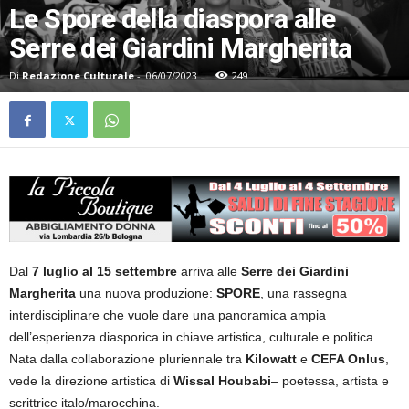
Le Spore della diaspora alle
Serre dei Giardini Margherita
Di
Redazione Culturale
-
06/07/2023
249
Dal
7 luglio al 15 settembre
arriva alle
Serre dei Giardini
Margherita
una nuova produzione:
SPORE
, una rassegna
interdisciplinare che vuole dare una panoramica ampia
dell’esperienza diasporica in chiave artistica, culturale e politica.
Nata dalla collaborazione pluriennale tra
Kilowatt
e
CEFA Onlus
,
vede la direzione artistica di
Wissal Houbabi
– poetessa, artista e
scrittrice italo/marocchina.