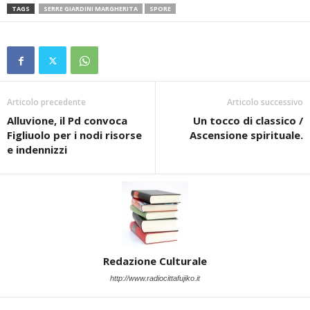
TAGS
SERRE GIARDINI MARGHERITA
SPORE
Articolo precedente
Articolo successivo
Alluvione, il Pd convoca
Un tocco di classico /
Figliuolo per i nodi risorse
Ascensione spirituale.
e indennizzi
Redazione Culturale
http://www.radiocittafujiko.it