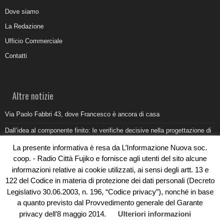
Dove siamo
La Redazione
Ufficio Commerciale
Contatti
Altre notizie
Via Paolo Fabbri 43, dove Francesco è ancora di casa
Dall’idea al componente finito: le verifiche decisive nella progettazione di
uno stampo industriale
La presente informativa è resa da L’Informazione Nuova soc.
Belvedere Marittimo e il report ARPACAL 2026 sulla qualità del mare
coop. - Radio Città Fujiko e fornisce agli utenti del sito alcune
informazioni relative ai cookie utilizzati, ai sensi degli artt. 13 e
Come organizzare e allestire una camera ardente per l’ultimo saluto
122 del Codice in materia di protezione dei dati personali (Decreto
Umidità di risalita in casa, come riconoscere i segnali veri
Legislativo 30.06.2003, n. 196, “Codice privacy”), nonché in base
a quanto previsto dal Provvedimento generale del Garante
privacy dell’8 maggio 2014.
Ulteriori informazioni