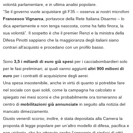
volontà parlamentare, e in ultima analisi popolare.
“Se il governo vuole acquistare gli F35 – osserva ai nostri microfoni
Francesco Vignarca
, portavoce della Rete Italiana Disarmo – lo
dica apertamente e non tenga nascosta, come ha fatto finora, la
sua volontà”. Il sospetto è che il premier Renzi e la ministra della
Difesa Pinotti sappiano che la maggioranza degli italiani siano
contrari all’acquisto e procedano con un profilo basso.
Sono
3,5 i miliardi di euro già spesi
per i cacciabombardieri solo
per le fasi preliminari, ai quali vanno aggiunti
altri 900 milioni di
euro
per i contratti di acquisizione degli aerei.
Una spesa insostenibile, anche in virtù di quanto si potrebbe fare
nel sociale con quei soldi, come la campagna ha calcolato e
spiegato nei mesi scorsi e che probabilmente ora torneranno al
centro di
mobilitazioni già annunciate
in seguito alla notizia del
mancato dimezzamento.
Giusto venerdì scorso, inoltre, è stata depositata alla Camera la
proposta di legge popolare per un’altro modello di difesa, pacifica e
non-violenta, che ha ottenuto anche l’appoggio di sindaci di città