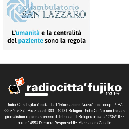
Radio Città Fujiko è edita da "L'Informazione Nuova" soc. coop. P.IVA
00954970372 Via Zanardi 369 - 40131 Bologna Radio Città è una testata
giornalistica registrata presso il Tribunale di Bologna in data 12/05/1977
aut. n° 4553 Direttore Responsabile: Alessandro Canella