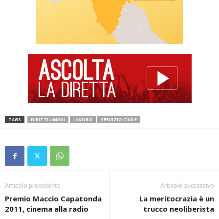
TAGS
DIRITTI UMANI
LAVORO
SERVIZIO CIVILE
Articolo precedente
Articolo successivo
Premio Maccio Capatonda
La meritocrazia è un
2011, cinema alla radio
trucco neoliberista