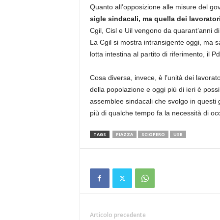
Quanto all’opposizione alle misure del go
sigle sindacali, ma quella dei lavorator
Cgil, Cisl e Uil vengono da quarant’anni d
La Cgil si mostra intransigente oggi, ma
lotta intestina al partito di riferimento, il Pd
Cosa diversa, invece, è l’unità dei lavorato
della popolazione e oggi più di ieri è poss
assemblee sindacali che svolgo in questi 
più di qualche tempo fa la necessità di oc
TAGS
PIAZZA
SCIOPERO
USB
Articolo precedente