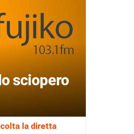
lo sciopero
colta la diretta