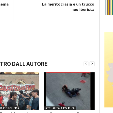
inema
La meritocrazia è un trucco
neoliberista
TRO DALL'AUTORE
TA' E POLITICA
ATTUALITA' E POLITICA