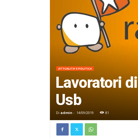
ATTUALITA' E POLITICA
Lavoratori d
Usb
Di
admin
-
14/09/2019
81