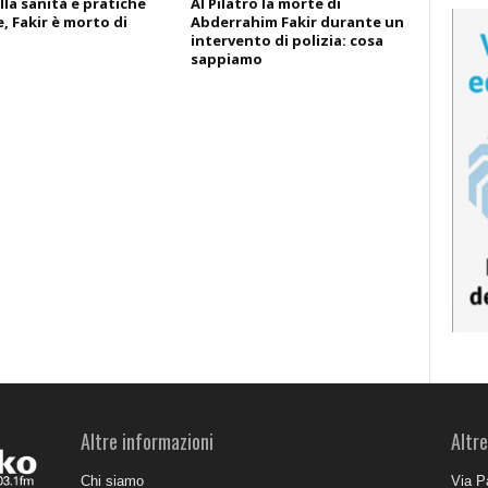
lla sanità e pratiche
Al Pilatro la morte di
, Fakir è morto di
Abderrahim Fakir durante un
intervento di polizia: cosa
sappiamo
Altre informazioni
Altre
Chi siamo
Via P