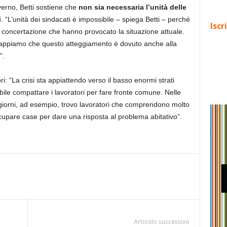
verno, Betti sostiene che
non sia necessaria l’unità delle
i
. “L’unità dei sindacati è impossibile – spiega Betti – perché
Iscr
i concertazione che hanno provocato la situazione attuale.
 sappiamo che questo atteggiamento è dovuto anche alla
”.
ri: “La crisi sta appiattendo verso il basso enormi strati
ibile compattare i lavoratori per fare fronte comune. Nelle
giorni, ad esempio, trovo lavoratori che comprendono molto
cupare case per dare una risposta al problema abitativo”.
Articolo successivo