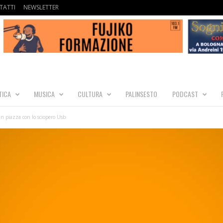
TATTI
NEWSLETTER
TICA
MUSICA
CULTURA
PALINSESTO
PODCAST
in piazza con lo sciopero Usb