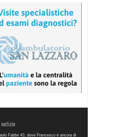
 notizie
aolo Fabbri 43, dove Francesco è ancora di