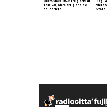
BeerQuake 2026: tre giorni di
Tagli a
festival, birra artigianale e
vietate
solidarietà
Stato