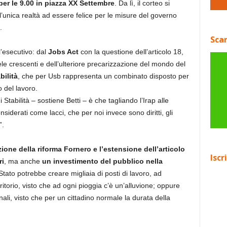
er le 9.00 in piazza XX Settembre
. Da lì, il corteo si
l’unica realtà ad essere felice per le misure del governo
.
Scar
l’esecutivo: dal
Jobs Act
con la questione dell’articolo 18,
e crescenti e dell’ulteriore precarizzazione del mondo del
bilità
, che per Usb rappresenta un combinato disposto per
 del lavoro.
 Stabilità – sostiene Betti – è che tagliando l’Irap alle
iderati come lacci, che per noi invece sono diritti, gli
”.
zione della riforma Fornero e l’estensione dell’articolo
Iscr
ri
, ma anche
un investimento del pubblico nella
Stato potrebbe creare migliaia di posti di lavoro, ad
itorio, visto che ad ogni pioggia c’è un’alluvione; oppure
nali, visto che per un cittadino normale la durata della