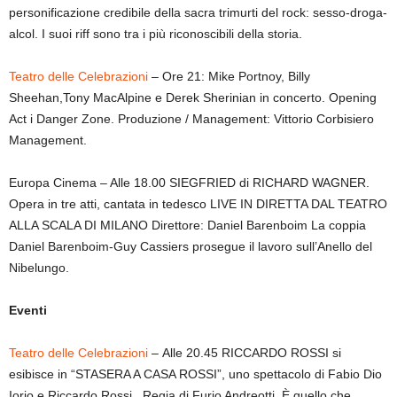
personificazione credibile della sacra trimurti del rock: sesso-droga-
alcol. I suoi riff sono tra i più riconoscibili della storia.
Teatro delle Celebrazioni
– Ore 21: Mike Portnoy, Billy
Sheehan,Tony MacAlpine e Derek Sherinian in concerto. Opening
Act i Danger Zone. Produzione / Management: Vittorio Corbisiero
Management.
Europa Cinema – Alle 18.00 SIEGFRIED di RICHARD WAGNER.
Opera in tre atti, cantata in tedesco LIVE IN DIRETTA DAL TEATRO
ALLA SCALA DI MILANO Direttore: Daniel Barenboim La coppia
Daniel Barenboim-Guy Cassiers prosegue il lavoro sull’Anello del
Nibelungo.
Eventi
Teatro delle Celebrazioni
– Alle 20.45 RICCARDO ROSSI si
esibisce in “STASERA A CASA ROSSI”, uno spettacolo di Fabio Dio
Iorio e Riccardo Rossi . Regia di Furio Andreotti. È quello che