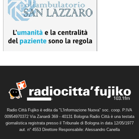
Radio Città Fujiko è edita da "L'Informazione Nuova" soc. coop. P.IVA
00954970372 Via Zanardi 369 - 40131 Bologna Radio Città è una testata
giornalistica registrata presso il Tribunale di Bologna in data 12/05/1977
aut. n° 4553 Direttore Responsabile: Alessandro Canella