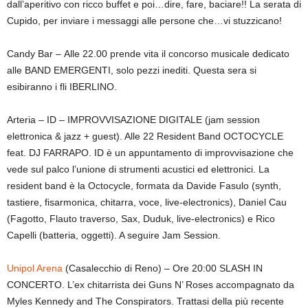
dall’aperitivo con ricco buffet e poi…dire, fare, baciare!! La serata di
Cupido, per inviare i messaggi alle persone che…vi stuzzicano!
Candy Bar – Alle 22.00 prende vita il concorso musicale dedicato
alle BAND EMERGENTI, solo pezzi inediti. Questa sera si
esibiranno i fli IBERLINO.
Arteria – ID – IMPROVVISAZIONE DIGITALE (jam session
elettronica & jazz + guest). Alle 22 Resident Band OCTOCYCLE
feat. DJ FARRAPO. ID è un appuntamento di improvvisazione che
vede sul palco l’unione di strumenti acustici ed elettronici. La
resident band è la Octocycle, formata da Davide Fasulo (synth,
tastiere, fisarmonica, chitarra, voce, live-electronics), Daniel Cau
(Fagotto, Flauto traverso, Sax, Duduk, live-electronics) e Rico
Capelli (batteria, oggetti). A seguire Jam Session.
Unipol Arena
(Casalecchio di Reno) – Ore 20:00 SLASH IN
CONCERTO. L’ex chitarrista dei Guns N’ Roses accompagnato da
Myles Kennedy and The Conspirators. Trattasi della più recente