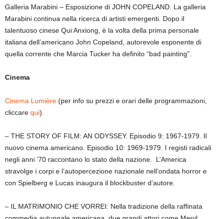
Galleria Marabini – Esposizione di JOHN COPELAND. La galleria
Marabini continua nella ricerca di artisti emergenti. Dopo il
talentuoso cinese Qui Anxiong, è la volta della prima personale
italiana dell’americano John Copeland, autorevole esponente di
quella corrente che Marcia Tucker ha definito “bad painting”.
Cinema
Cinema Lumière
(per info su prezzi e orari delle programmazioni,
cliccare
qui
).
– THE STORY OF FILM: AN ODYSSEY. Episodio 9: 1967-1979. Il
nuovo cinema americano. Episodio 10: 1969-1979. I registi radicali
negli anni ’70 raccontano lo stato della nazione. L’America
stravolge i corpi e l’autopercezione nazionale nell’ondata horror e
con Spielberg e Lucas inaugura il blockbuster d’autore.
– IL MATRIMONIO CHE VORREI: Nella tradizione della raffinata
commedia autunnale americana, due grandi attori come Meryl