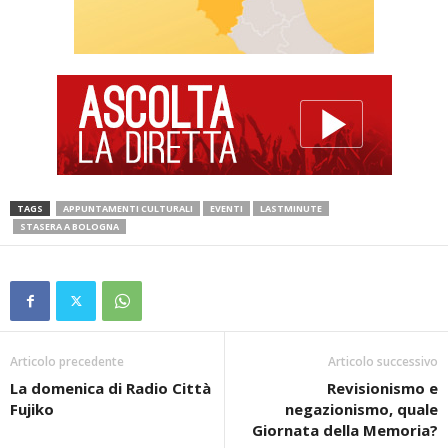
TAGS
APPUNTAMENTI CULTURALI
EVENTI
LASTMINUTE
STASERA A BOLOGNA
Articolo precedente
Articolo successivo
La domenica di Radio Città
Revisionismo e
Fujiko
negazionismo, quale
Giornata della Memoria?