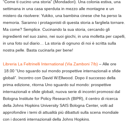
“Come ti cucino una storia” (Mondadori). Una colonia estiva, una
settimana in una casa sperduta in mezzo alle montagne e un
mistero da risolvere: Yukiko, una bambina cinese che ha perso la
memoria. Saranno i protagonisti di questa storia a fargliela tornare.
Ma come? Semplice. Cucinando la sua storia, cercando gli
ingredienti nel suo zaino, nei suoi giochi, in una molletta per capelli,
in una foto sul diario… La storia di ognuno di noi è scritta sulla
nostra pelle. Basta cucinarla per bene!
Libreria La Feltrinelli International (Via Zamboni 7/b)
– Alle ore
18.00 “Uno sguardo sul mondo prospettive internazionali e sfide
globali”. Incontro con David W.Ellwood. Dopo il successo della
prima edizione, ritorna Uno sguardo sul mondo: prospettive
internazionali e sfide globali, nuova serie di incontri promossi dal
Bologna Institute for Policy Research (BIPR), il centro di ricerca
della Johns Hopkins University SAIS Bologna Center, volti ad
approfondire i temi di attualità più dibattuti sulla scena mondiale
con i docenti internazionali della Johns Hopkins.