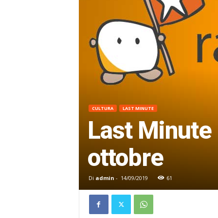
CULTURA
LAST MINUTE
Last Minute
ottobre
Di
admin
-
14/09/2019
61