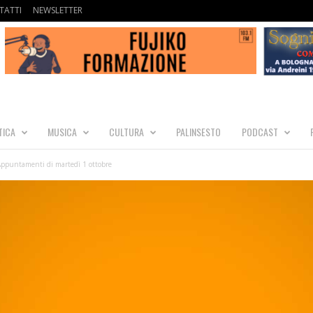
TATTI
NEWSLETTER
TICA
MUSICA
CULTURA
PALINSESTO
PODCAST
Appuntamenti di martedì 1 ottobre