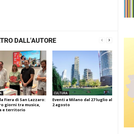
TRO DALL'AUTORE
A
CULTURA
la Fiera di San Lazzaro:
Eventi a Milano dal 27 luglio al
o giorni tra musica,
2 agosto
 e territorio