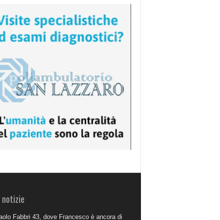
 notizie
aolo Fabbri 43, dove Francesco è ancora di