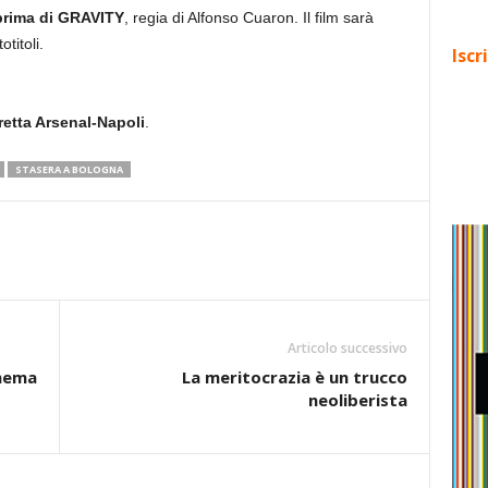
rima di GRAVITY
, regia di Alfonso Cuaron. Il film sarà
titoli.
Iscr
retta Arsenal-Napoli
.
STASERA A BOLOGNA
Articolo successivo
inema
La meritocrazia è un trucco
neoliberista