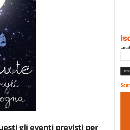
Is
Email
Scar
esti gli eventi previsti per