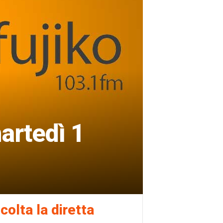
artedì 1
colta la diretta