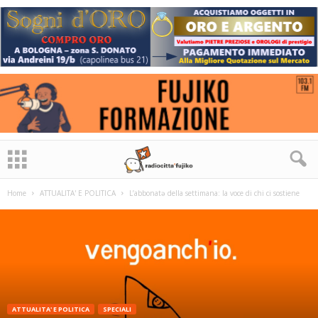
Home
ATTUALITA' E POLITICA
L’abbonatə della settimana: la voce di chi ci sostiene
ATTUALITA' E POLITICA
SPECIALI