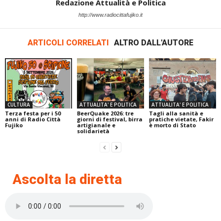
Redazione Attualità e Politica
http://www.radiocittafujiko.it
ARTICOLI CORRELATI
ALTRO DALL'AUTORE
CULTURA
ATTUALITA' E POLITICA
ATTUALITA' E POLITICA
Terza festa per i 50
BeerQuake 2026: tre
Tagli alla sanità e
anni di Radio Città
giorni di festival, birra
pratiche vietate, Fakir
Fujiko
artigianale e
è morto di Stato
solidarietà
Ascolta la diretta