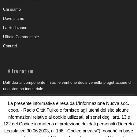
Chi siamo
Dove siamo
La Redazione
Ufficio Commerciale
Contatti
Altre notizie
Dall’idea al componente finito: le verifiche decisive nella progettazione di
uno stampo industriale
Belvedere Marittimo e il report ARPACAL 2026 sulla qualità del mare
La presente informativa è resa da L’Informazione Nuova soc.
Come organizzare e allestire una camera ardente per l’ultimo saluto
coop. - Radio Città Fujiko e fornisce agli utenti del sito alcune
informazioni relative ai cookie utilizzati, ai sensi degli artt. 13 e
Umidità di risalita in casa, come riconoscere i segnali veri
122 del Codice in materia di protezione dei dati personali (Decreto
Torna il Sun Donato Festival 2026
Legislativo 30.06.2003, n. 196, “Codice privacy”), nonché in base