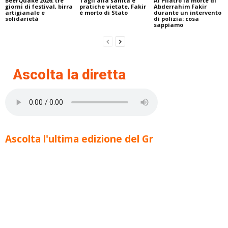
BeerQuake 2026: tre
Tagli alla sanità e
Al Pilatro la morte di
giorni di festival, birra
pratiche vietate, Fakir
Abderrahim Fakir
artigianale e
è morto di Stato
durante un intervento
solidarietà
di polizia: cosa
sappiamo
Ascolta la diretta
Ascolta l'ultima edizione del Gr