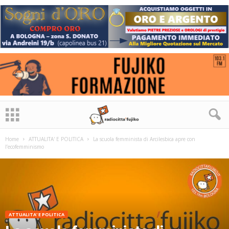
Home
ATTUALITA' E POLITICA
La scuola femminista di Arcilesbica apre con
l’ecofemminismo
ATTUALITA' E POLITICA