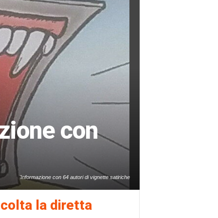
zione con
'Informazione con 64 autori di vignette satiriche
colta la diretta