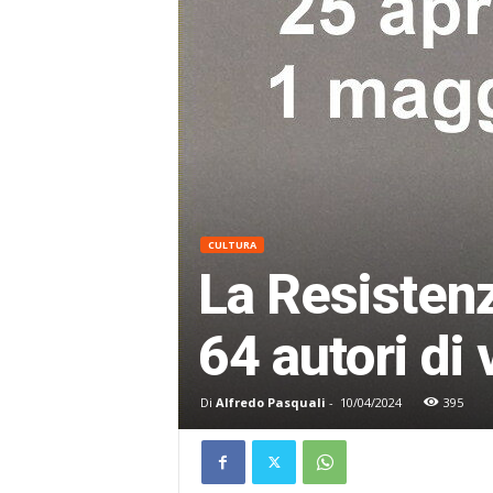
CULTURA
La Resistenz
64 autori di 
Di
Alfredo Pasquali
-
10/04/2024
395