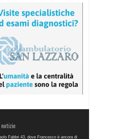
 notizie
aolo Fabbri 43, dove Francesco è ancora di