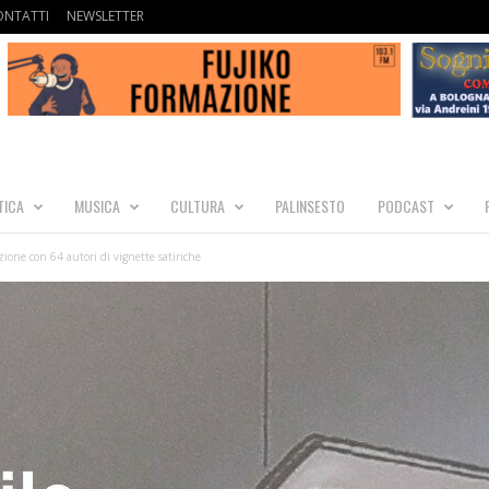
ONTATTI
NEWSLETTER
TICA
MUSICA
CULTURA
PALINSESTO
PODCAST
ione con 64 autori di vignette satiriche