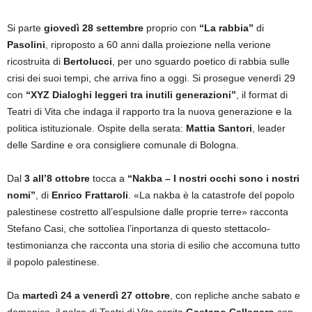
Si parte
giovedì 28 settembre
proprio con
“La rabbia”
di
Pasolini
, riproposto a 60 anni dalla proiezione nella verione
ricostruita di
Bertolucci
, per uno sguardo poetico di rabbia sulle
crisi dei suoi tempi, che arriva fino a oggi. Si prosegue venerdì 29
con
“XYZ Dialoghi leggeri tra inutili generazioni”
, il format di
Teatri di Vita che indaga il rapporto tra la nuova generazione e la
politica istituzionale. Ospite della serata:
Mattia Santori
, leader
delle Sardine e ora consigliere comunale di Bologna.
Dal
3 all’8 ottobre
tocca a
“Nakba – I nostri occhi sono i nostri
nomi”
, di
Enrico Frattaroli
. «La nakba è la catastrofe del popolo
palestinese costretto all’espulsione dalle proprie terre» racconta
Stefano Casi, che sottoliea l’inportanza di questo stettacolo-
testimonianza che racconta una storia di esilio che accomuna tutto
il popolo palestinese.
Da
martedì 24 a venerdì 27 ottobre
, con repliche anche sabato e