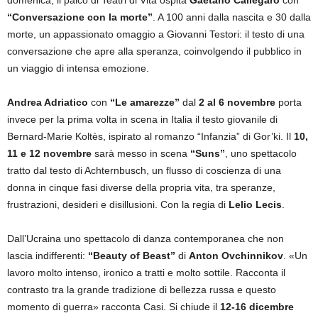
domenica, il palco di Teatri di Vita ospita
Gaetano Callegaro
con
“Conversazione con la
morte”
. A 100 anni dalla nascita e 30 dalla
morte, un appassionato omaggio a Giovanni Testori: il testo di una
conversazione che apre alla speranza, coinvolgendo il pubblico in
un viaggio di intensa emozione.
Andrea Adriatico
con
“Le amarezze”
dal
2 al 6 novembre
porta
invece per la prima volta in scena in Italia il testo giovanile di
Bernard-Marie Koltès, ispirato al romanzo “Infanzia” di Gor’ki. Il
10,
11 e 12 novembre
sarà messo in scena
“Suns”
, uno spettacolo
tratto dal testo di Achternbusch, un flusso di coscienza di una
donna in cinque fasi diverse della propria vita, tra speranze,
frustrazioni, desideri e disillusioni. Con la regia di
Lelio Lecis
.
Dall’Ucraina uno spettacolo di danza contemporanea che non
lascia indifferenti:
“Beauty of Beast”
di
Anton Ovchinnikov
. «Un
lavoro molto intenso, ironico a tratti e molto sottile. Racconta il
contrasto tra la grande tradizione di bellezza russa e questo
momento di guerra» racconta Casi. Si chiude il
12-16 dicembre