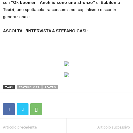
con
“Ok boomer – Anch’io sono uno stronzo”
di
Babilonia
Teatri
, uno spettacolo tra consumismo, capitalismo e scontro
generazionale.
ASCOLTA L’INTERVISTA A STEFANO CASI:
TAGS
TEATRI DI VITA
TEATRO
Articolo precedente
Articolo successivo