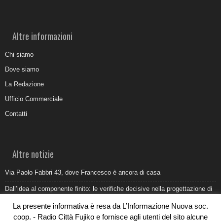
Altre informazioni
Chi siamo
Dove siamo
La Redazione
Ufficio Commerciale
Contatti
Altre notizie
Via Paolo Fabbri 43, dove Francesco è ancora di casa
Dall’idea al componente finito: le verifiche decisive nella progettazione di
uno stampo industriale
La presente informativa è resa da L’Informazione Nuova soc.
Belvedere Marittimo e il report ARPACAL 2026 sulla qualità del mare
coop. - Radio Città Fujiko e fornisce agli utenti del sito alcune