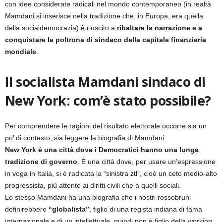
con idee considerate radicali nel mondo contemporaneo (in realtà
Mamdani si inserisce nella tradizione che, in Europa, era quella
della socialdemocrazia) è riuscito a
ribaltare la narrazione e a
conquistare la poltrona di sindaco della capitale finanziaria
mondiale
.
Il socialista Mamdani sindaco di
New York: com’è stato possibile?
Per comprendere le ragioni del risultato elettorale occorre sia un
po’ di contesto, sia leggere la biografia di Mamdani.
New York è una città dove i Democratici hanno una lunga
tradizione di governo
. È una città dove, per usare un’espressione
in voga in Italia, si è radicata la “sinistra ztl”, cioè un ceto medio-alto
progressista, più attento ai diritti civili che a quelli sociali.
Lo stesso Mamdani ha una biografia che i nostri rossobruni
definirebbero
“globalista”
, figlio di una regista indiana di fama
internazionale e di un intellettuale, quindi non è figlio della working