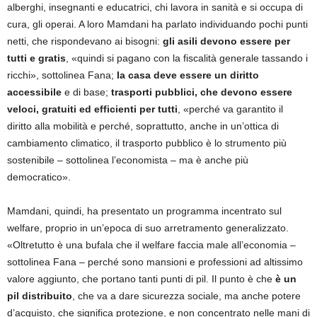
alberghi, insegnanti e educatrici, chi lavora in sanità e si occupa di
cura, gli operai. A loro Mamdani ha parlato individuando pochi punti
netti, che rispondevano ai bisogni:
gli asili devono essere per
tutti e gratis
, «quindi si pagano con la fiscalità generale tassando i
ricchi», sottolinea Fana;
la casa deve essere un diritto
accessibile
e di base;
trasporti pubblici, che devono essere
veloci, gratuiti ed efficienti per tutti
, «perché va garantito il
diritto alla mobilità e perché, soprattutto, anche in un’ottica di
cambiamento climatico, il trasporto pubblico è lo strumento più
sostenibile – sottolinea l’economista – ma è anche più
democratico».
Mamdani, quindi, ha presentato un programma incentrato sul
welfare, proprio in un’epoca di suo arretramento generalizzato.
«Oltretutto è una bufala che il welfare faccia male all’economia –
sottolinea Fana – perché sono mansioni e professioni ad altissimo
valore aggiunto, che portano tanti punti di pil. Il punto è che
è un
pil distribuito
, che va a dare sicurezza sociale, ma anche potere
d’acquisto, che significa protezione, e non concentrato nelle mani di