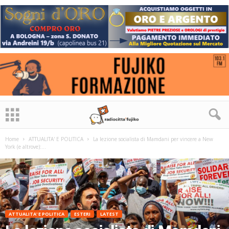
Home
ATTUALITA' E POLITICA
La lezione socialista di Mamdani per vincere a New
York (e altrove):...
ATTUALITA' E POLITICA
ESTERI
LATEST