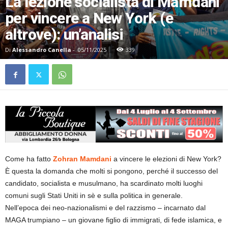
La lezione socialista di Mamdani
per vincere a New York (e
altrove): un’analisi
Di
Alessandro Canella
-
05/11/2025
339
Come ha fatto
Zohran Mamdani
a vincere le elezioni di New York?
È questa la domanda che molti si pongono, perché il successo del
candidato, socialista e musulmano, ha scardinato molti luoghi
comuni sugli Stati Uniti in sè e sulla politica in generale.
Nell’epoca dei neo-nazionalismi e del razzismo – incarnato dal
MAGA trumpiano – un giovane figlio di immigrati, di fede islamica, e