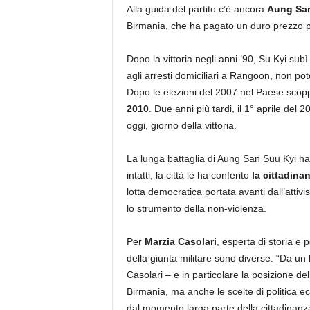
Alla guida del partito c’è ancora
Aung San
Birmania, che ha pagato un duro prezzo p
Dopo la vittoria negli anni ’90, Su Kyi subì
agli arresti domiciliari a Rangoon, non pot
Dopo le elezioni del 2007 nel Paese scopp
2010
. Due anni più tardi, il 1° aprile de
oggi, giorno della vittoria.
La lunga battaglia di Aung San Suu Kyi h
intatti, la città le ha conferito
la cittadina
lotta democratica portata avanti dall’attivi
lo strumento della non-violenza.
Per
Marzia Casolari
, esperta di storia e 
della giunta militare sono diverse. “Da un 
Casolari – e in particolare la posizione de
Birmania, ma anche le scelte di politica 
dal momento larga parte della cittadinanza