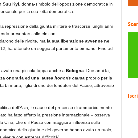
 Suu Kyi
, donna-simbolo dell’opposizione democratica in
ersonale per la sua lotta democratica.
Scar
 la repressione della giunta militare e trascorse lunghi anni
endo presentarsi alle elezioni.
iarono delle rivolte, ma
la sua liberazione avvenne nel
l 2012, ha ottenuto un seggio al parlamento birmano. Fino ad
a avuto una piccola tappa anche a
Bologna
. Due anni fa,
nza onoraria
ed
una laurea
honoris causa
proprio per la
sta birmana, figlia di uno dei fondatori del Paese, attraverso
Iscr
politica dell’Asia, le cause del processo di ammorbidimento
lato ha fatto effetto la pressione internazionale – osserva
lla Cina, che è il Paese con maggiore influenza sulla
economica della giunta e del governo hanno avuto un ruolo,
 viveva con estrema difficoltà”.