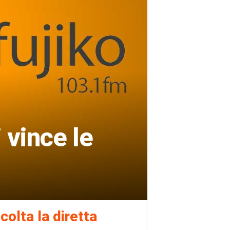
 vince le
colta la diretta