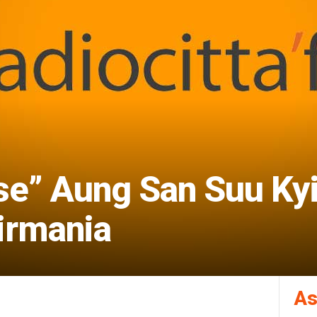
se” Aung San Suu Kyi
Birmania
As