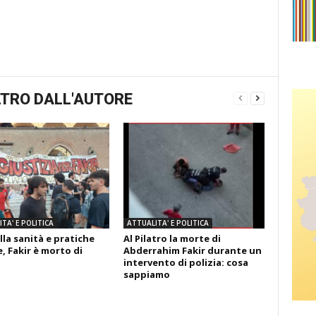
TRO DALL'AUTORE
TA' E POLITICA
ATTUALITA' E POLITICA
lla sanità e pratiche
Al Pilatro la morte di
, Fakir è morto di
Abderrahim Fakir durante un
intervento di polizia: cosa
sappiamo