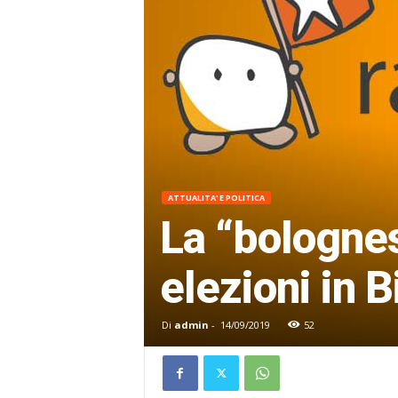
ATTUALITA' E POLITICA
La “bologne
elezioni in 
Di
admin
-
14/09/2019
52