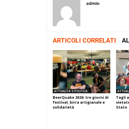
admin
ARTICOLI CORRELATI
AL
ATTUALITA' E POLITICA
ATTUALI
BeerQuake 2026: tre giorni di
Tagli a
festival, birra artigianale e
vietate
solidarietà
Stato