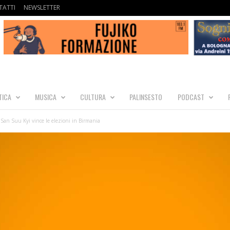
ATTI
NEWSLETTER
TICA
MUSICA
CULTURA
PALINSESTO
PODCAST
 San Suu Kyi vince le elezioni in Birmania