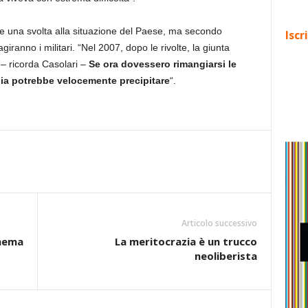
e una svolta alla situazione del Paese, ma secondo
Iscr
ranno i militari. “Nel 2007, dopo le rivolte, la giunta
– ricorda Casolari –
Se ora dovessero rimangiarsi le
nia potrebbe velocemente precipitare
“.
Articolo successivo
inema
La meritocrazia è un trucco
neoliberista