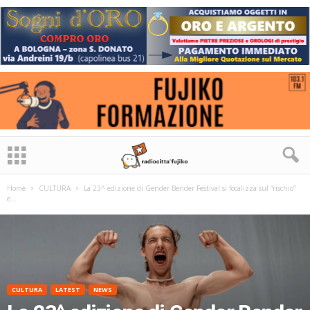
Home
CULTURA
La 23^ edizione di Gender Bender Festival si focalizza sul “rischio”
e...
CULTURA
LATEST
NEWS