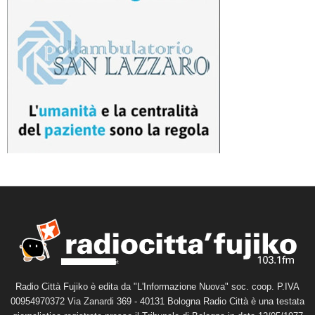
Radio Città Fujiko è edita da "L'Informazione Nuova" soc. coop. P.IVA
00954970372 Via Zanardi 369 - 40131 Bologna Radio Città è una testata