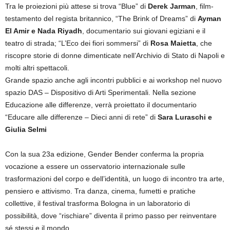
Tra le proiezioni più attese si trova “Blue” di
Derek Jarman
, film-
testamento del regista britannico, “The Brink of Dreams” di
Ayman
El Amir e Nada Riyadh
, documentario sui giovani egiziani e il
teatro di strada; “L’Eco dei fiori sommersi” di
Rosa Maietta
, che
riscopre storie di donne dimenticate nell’Archivio di Stato di Napoli e
molti altri spettacoli.
Grande spazio anche agli incontri pubblici e ai workshop nel nuovo
spazio DAS – Dispositivo di Arti Sperimentali. Nella sezione
Educazione alle differenze, verrà proiettato il documentario
“Educare alle differenze – Dieci anni di rete” di
Sara Luraschi e
Giulia Selmi
Con la sua 23a edizione, Gender Bender conferma la propria
vocazione a essere un osservatorio internazionale sulle
trasformazioni del corpo e dell’identità, un luogo di incontro tra arte,
pensiero e attivismo. Tra danza, cinema, fumetti e pratiche
collettive, il festival trasforma Bologna in un laboratorio di
possibilità, dove “rischiare” diventa il primo passo per reinventare
sé stessi e il mondo.