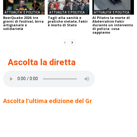
ATTUALITA' E POLITICA
ATTUALITA' E POLITICA
ATTUALITA' E POLITICA
BeerQuake 2026: tre
Tagli alla sanità e
Al Pilatro la morte di
giorni di festival, birra
pratiche vietate, Fakir
Abderrahim Fakir
artigianale e
è morto di Stato
durante un intervento
solidarietà
di polizia: cosa
sappiamo
Ascolta la diretta
Ascolta l'ultima edizione del Gr