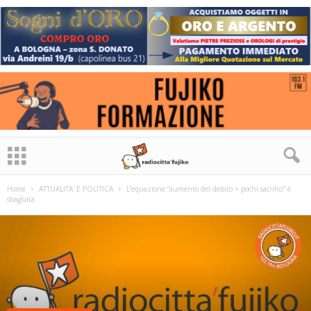
Home
ATTUALITA' E POLITICA
L’equazione “aumento del debito = pochi sacrifici” è
sbagliata