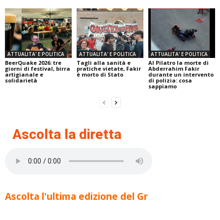
ATTUALITA' E POLITICA
ATTUALITA' E POLITICA
ATTUALITA' E POLITICA
BeerQuake 2026: tre
Tagli alla sanità e
Al Pilatro la morte di
giorni di festival, birra
pratiche vietate, Fakir
Abderrahim Fakir
artigianale e
è morto di Stato
durante un intervento
solidarietà
di polizia: cosa
sappiamo
Ascolta la diretta
Ascolta l'ultima edizione del Gr