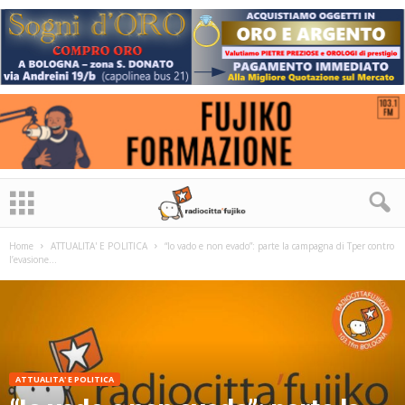
Home
ATTUALITA' E POLITICA
“Io vado e non evado”: parte la campagna di Tper contro
l’evasione...
ATTUALITA' E POLITICA