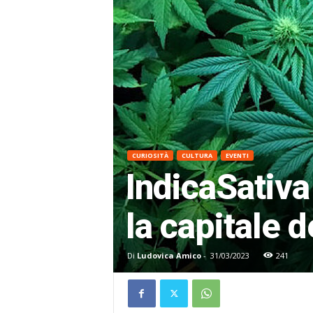
CURIOSITÀ
CULTURA
EVENTI
IndicaSativa
la capitale d
Di
Ludovica Amico
-
31/03/2023
241