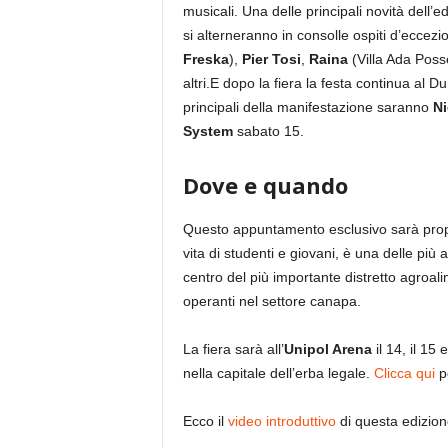
musicali. Una delle principali novità dell’edi
si alterneranno in consolle ospiti d’eccez
Freska
),
Pier Tosi
,
Raina
(Villa Ada Poss
altri.E dopo la fiera la festa continua al 
principali della manifestazione saranno
N
System
sabato 15.
Dove e quando
Questo appuntamento esclusivo sarà propri
vita di studenti e giovani, è una delle più a
centro del più importante distretto agroa
operanti nel settore canapa.
La fiera sarà all’
Unipol Arena
il 14, il 15
nella capitale dell’erba legale.
Clicca qui
pe
Ecco il
video introduttivo
di questa edizion