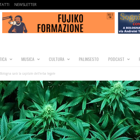
ATTI
NEWSLETTER
TICA
MUSICA
CULTURA
PALINSESTO
PODCAST
Bologna sarà la capitale dell’erba legale