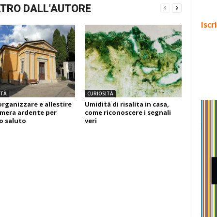
TRO DALL'AUTORE
Iscr
ITÀ
CURIOSITÀ
rganizzare e allestire
Umidità di risalita in casa,
mera ardente per
come riconoscere i segnali
mo saluto
veri