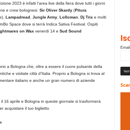
zione 2023 è infatti l’area live della fiera dove tutti i giorni
ione e crew bolognesi:
Sir Oliver Skardy
(
Pitura
e),
Lampadread
,
Jungle Army
,
Lolloman
,
Dj Trix
e molti
DumBo Space dove si terrà Indica Sativa Festival. Ospiti
ightmares on Wax
venerdì 14 e
Sud Sound
Is
Email
o a Bologna che, oltre a essere il cuore pulsante della
ntiche e visitate città d’Italia. Proprio a Bologna si trova al
limentare italiano e anche un gran numero di aziende
Scar
 e il 16 aprile e Bologna in queste giornate si trasformerà
r acquistare il tuo biglietto.
e