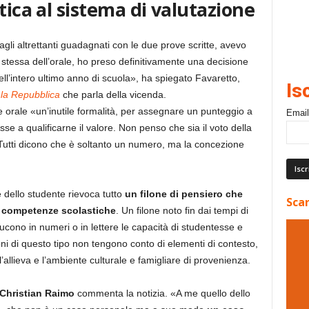
tica al sistema di valutazione
 agli altrettanti guadagnati con le due prove scritte, avevo
a stessa dell’orale, ho preso definitivamente una decisione
ell’intero ultimo anno di scuola», ha spiegato Favaretto,
Is
i
la Repubblica
che parla della vicenda.
 orale «un’inutile formalità, per assegnare un punteggio a
Email
 a qualificarne il valore. Non penso che sia il voto della
 Tutti dicono che è soltanto un numero, ma la concezione
dello studente rievoca tutto
un filone di pensiero che
Scar
le competenze scolastiche
. Un filone noto fin dai tempi di
ducono in numeri o in lettere le capacità di studentesse e
ioni di questo tipo non tengono conto di elementi di contesto,
l’allieva e l’ambiente culturale e famigliare di provenienza.
Christian Raimo
commenta la notizia. «A me quello dello