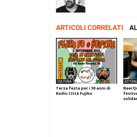
ARTICOLI CORRELATI
AL
CULTURA
ATTUALI
Terza festa per i 50 anni di
BeerQu
Radio Città Fujiko
festiva
solida