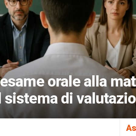
ll’esame orale alla mat
al sistema di valutazi
As