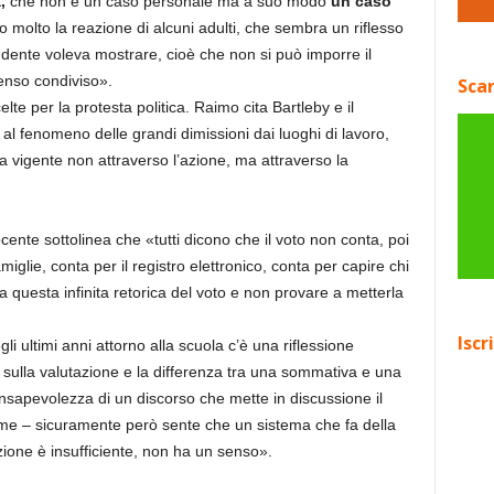
,
che non è un caso personale ma a suo modo
un caso
 molto la reazione di alcuni adulti, che sembra un riflesso
dente voleva mostrare, cioè che non si può imporre il
enso condiviso».
Scar
elte per la protesta politica. Raimo cita Bartleby e il
 al fenomeno delle grandi dimissioni dai luoghi di lavoro,
 vigente non attraverso l’azione, ma attraverso la
ocente sottolinea che «tutti dicono che il voto non conta, poi
miglie, conta per il registro elettronico, conta per capire chi
a questa infinita retorica del voto e non provare a metterla
Iscr
ultimi anni attorno alla scuola c’è una riflessione
a sulla valutazione e la differenza tra una sommativa e una
sapevolezza di un discorso che mette in discussione il
me – sicuramente però sente che un sistema che fa della
ione è insufficiente, non ha un senso».