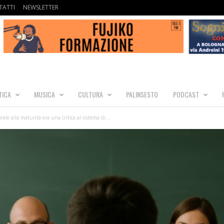
ATTI
NEWSLETTER
TICA
MUSICA
CULTURA
PALINSESTO
PODCAST
orale alla maturità era una critica al sistema di...