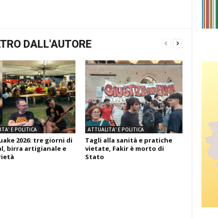
TRO DALL'AUTORE
TA' E POLITICA
ATTUALITA' E POLITICA
ake 2026: tre giorni di
Tagli alla sanità e pratiche
l, birra artigianale e
vietate, Fakir è morto di
rietà
Stato