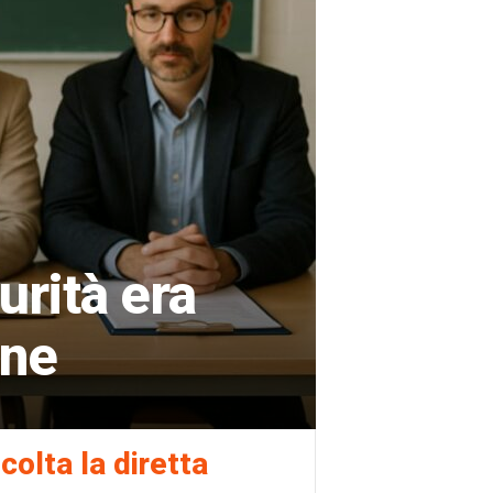
urità era
one
colta la diretta