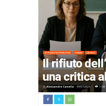
ATTUALITA' E POLITICA
ITALIA
LATEST
Il rifiuto de
una critica 
Di
Alessandro Canella
-
09/07/2025
1156