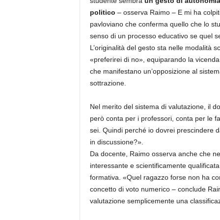
studente sembra
un gesto di autonomia
politico
– osserva Raimo – E mi ha colpito
pavloviano che conferma quello che lo stu
senso di un processo educativo se quel s
L’originalità del gesto sta nelle modalità sc
«preferirei di no», equiparando la vicenda
che manifestano un’opposizione al sistema
sottrazione.
Nel merito del sistema di valutazione, il d
però conta per i professori, conta per le fa
sei. Quindi perché io dovrei prescindere d
in discussione?».
Da docente, Raimo osserva anche che negli 
interessante e scientificamente qualificat
formativa. «Quel ragazzo forse non ha con
concetto di voto numerico – conclude Rai
valutazione semplicemente una classificaz