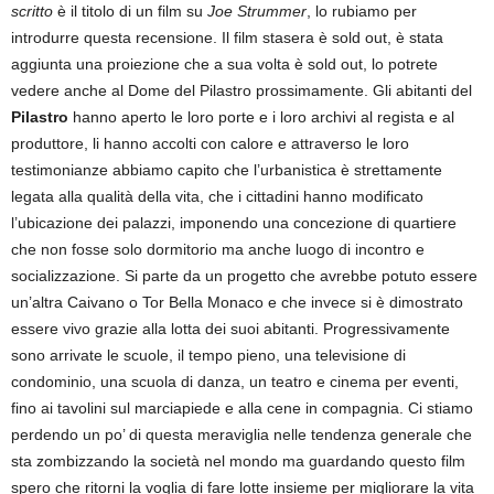
scritto
è il titolo di un film su
Joe Strummer
, lo rubiamo per
introdurre questa recensione. Il film stasera è sold out, è stata
aggiunta una proiezione che a sua volta è sold out, lo potrete
vedere anche al Dome del Pilastro prossimamente. Gli abitanti del
Pilastro
hanno aperto le loro porte e i loro archivi al regista e al
produttore, li hanno accolti con calore e attraverso le loro
testimonianze abbiamo capito che l’urbanistica è strettamente
legata alla qualità della vita, che i cittadini hanno modificato
l’ubicazione dei palazzi, imponendo una concezione di quartiere
che non fosse solo dormitorio ma anche luogo di incontro e
socializzazione. Si parte da un progetto che avrebbe potuto essere
un’altra Caivano o Tor Bella Monaco e che invece si è dimostrato
essere vivo grazie alla lotta dei suoi abitanti. Progressivamente
sono arrivate le scuole, il tempo pieno, una televisione di
condominio, una scuola di danza, un teatro e cinema per eventi,
fino ai tavolini sul marciapiede e alla cene in compagnia. Ci stiamo
perdendo un po’ di questa meraviglia nelle tendenza generale che
sta zombizzando la società nel mondo ma guardando questo film
spero che ritorni la voglia di fare lotte insieme per migliorare la vita