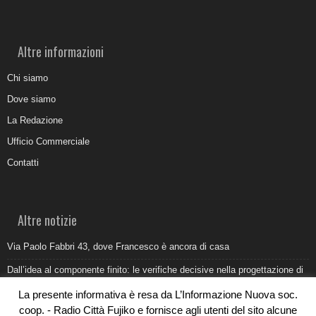
Altre informazioni
Chi siamo
Dove siamo
La Redazione
Ufficio Commerciale
Contatti
Altre notizie
Via Paolo Fabbri 43, dove Francesco è ancora di casa
Dall’idea al componente finito: le verifiche decisive nella progettazione di
uno stampo industriale
La presente informativa è resa da L’Informazione Nuova soc.
Belvedere Marittimo e il report ARPACAL 2026 sulla qualità del mare
coop. - Radio Città Fujiko e fornisce agli utenti del sito alcune