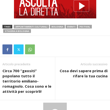
TAGS
APPUNTAMENTI CULTURALI
BOLOGNA
EVENTI
FESTIVAL
STASERA A BOLOGNA
Articolo precedente
Articolo successivo
Circa 700 “geositi”
Cosa devi sapere prima di
popolano tutto il
rifare la tua cucina
territorio emiliano-
romagnolo. Cosa sono e le
attività per scoprirli!