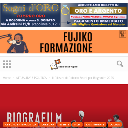
Home
ATTUALITA' E POLITICA
Il Pilastro di Roberto Beani per Biografilm 2025
ATTUALITA' E POLITICA
CULTURA
EVENTI
FILM
LAST MINUTE
LOCALE