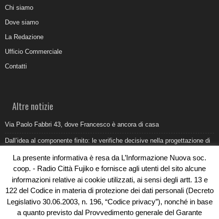
Chi siamo
Dove siamo
La Redazione
Ufficio Commerciale
Contatti
Altre notizie
Via Paolo Fabbri 43, dove Francesco è ancora di casa
Dall’idea al componente finito: le verifiche decisive nella progettazione di
uno stampo industriale
La presente informativa è resa da L’Informazione Nuova soc.
Belvedere Marittimo e il report ARPACAL 2026 sulla qualità del mare
coop. - Radio Città Fujiko e fornisce agli utenti del sito alcune
informazioni relative ai cookie utilizzati, ai sensi degli artt. 13 e
Come organizzare e allestire una camera ardente per l’ultimo saluto
122 del Codice in materia di protezione dei dati personali (Decreto
Umidità di risalita in casa, come riconoscere i segnali veri
Legislativo 30.06.2003, n. 196, “Codice privacy”), nonché in base
a quanto previsto dal Provvedimento generale del Garante