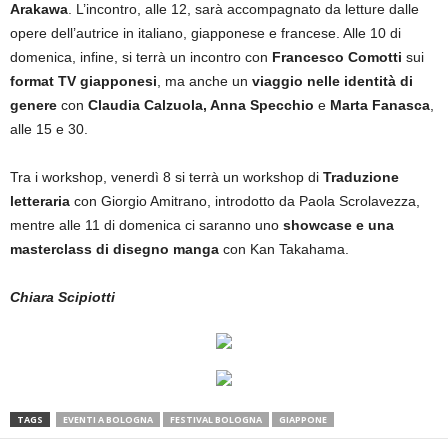
Arakawa
. L’incontro, alle 12, sarà accompagnato da letture dalle
opere dell’autrice in italiano, giapponese e francese. Alle 10 di
domenica, infine, si terrà un incontro con
Francesco Comotti
sui
format TV giapponesi
, ma anche un
viaggio nelle identità di
genere
con
Claudia Calzuola, Anna Specchio
e
Marta Fanasca
,
alle 15 e 30.
Tra i workshop, venerdì 8 si terrà un workshop di
Traduzione
letteraria
con Giorgio Amitrano, introdotto da Paola Scrolavezza,
mentre alle 11 di domenica ci saranno uno
showcase e una
masterclass di disegno manga
con Kan Takahama.
Chiara Scipiotti
TAGS
EVENTI A BOLOGNA
FESTIVAL BOLOGNA
GIAPPONE