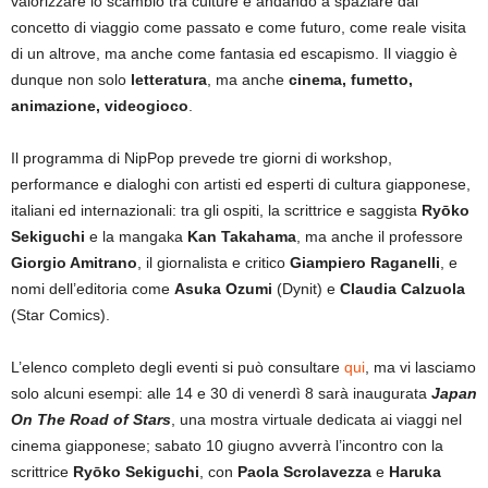
valorizzare lo scambio tra culture e andando a spaziare dal
concetto di viaggio come passato e come futuro, come reale visita
di un altrove, ma anche come fantasia ed escapismo. Il viaggio è
dunque non solo
letteratura
, ma anche
cinema, fumetto,
animazione, videogioco
.
Il programma di NipPop prevede tre giorni di workshop,
performance e dialoghi con artisti ed esperti di cultura giapponese,
italiani ed internazionali: tra gli ospiti, la scrittrice e saggista
Ryōko
Sekiguchi
e la mangaka
Kan Takahama
, ma anche il professore
Giorgio Amitrano
, il giornalista e critico
Giampiero Raganelli
, e
nomi dell’editoria come
Asuka Ozumi
(Dynit) e
Claudia Calzuola
(Star Comics).
L’elenco completo degli eventi si può consultare
qui
, ma vi lasciamo
solo alcuni esempi: alle 14 e 30 di venerdì 8 sarà inaugurata
Japan
On The Road of Stars
, una mostra virtuale dedicata ai viaggi nel
cinema giapponese; sabato 10 giugno avverrà l’incontro con la
scrittrice
Ryōko Sekiguchi
, con
Paola Scrolavezza
e
Haruka