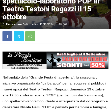
spettacolo-laboratorio POP al
Teatro Testoni Ragazzi il 15
ottobre
Di
Redazione Culturale
-
10/10/2024
109
Nell’ambito della “
Grande Festa di apertura”
, la rassegna di
iniziative organizzata da “La Baracca” per far scoprire al pubblico i
nuovi spazi del Teatro Testoni Ragazzi, domenica 19 ottobre
alle 17:30 andrà in scena “POP”
(per bambini dai 5 anni in su),
uno spettacolo-laboratorio
ideato e interpretato dal coreografo e
danzatore Nicola Galli
. “POP” è pensato
per bambini e famiglie
,