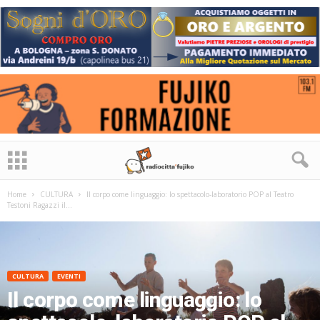
Home
CULTURA
Il corpo come linguaggio: lo spettacolo-laboratorio POP al Teatro
Testoni Ragazzi il...
CULTURA
EVENTI
Il corpo come linguaggio: lo