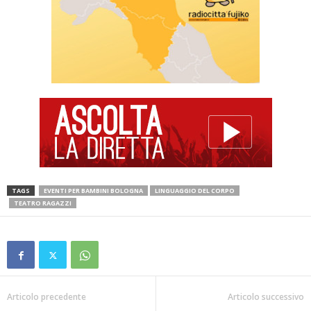
TAGS
EVENTI PER BAMBINI BOLOGNA
LINGUAGGIO DEL CORPO
TEATRO RAGAZZI
Articolo precedente
Articolo successivo