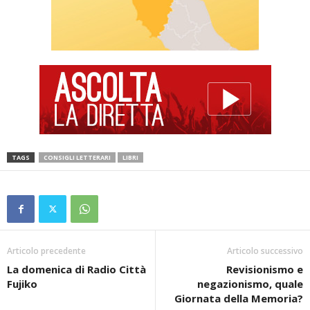
TAGS
CONSIGLI LETTERARI
LIBRI
Articolo precedente
Articolo successivo
La domenica di Radio Città
Revisionismo e
Fujiko
negazionismo, quale
Giornata della Memoria?