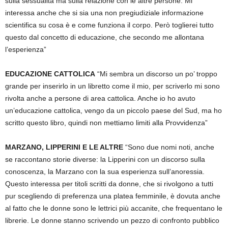
sulla sessualità ma sulla relazione con le altre persone. Mi
interessa anche che si sia una non pregiudiziale informazione
scientifica su cosa è e come funziona il corpo. Però toglierei tutto
questo dal concetto di educazione, che secondo me allontana
l’esperienza”
EDUCAZIONE CATTOLICA
“Mi sembra un discorso un po’ troppo
grande per inserirlo in un libretto come il mio, per scriverlo mi sono
rivolta anche a persone di area cattolica. Anche io ho avuto
un’educazione cattolica, vengo da un piccolo paese del Sud, ma ho
scritto questo libro, quindi non mettiamo limiti alla Provvidenza”
MARZANO, LIPPERINI E LE ALTRE
“Sono due nomi noti, anche
se raccontano storie diverse: la Lipperini con un discorso sulla
conoscenza, la Marzano con la sua esperienza sull’anoressia.
Questo interessa per titoli scritti da donne, che si rivolgono a tutti
pur scegliendo di preferenza una platea femminile, è dovuta anche
al fatto che le donne sono le lettrici più accanite, che frequentano le
librerie. Le donne stanno scrivendo un pezzo di confronto pubblico