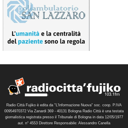
Radio Città Fujiko è edita da "L'Informazione Nuova" soc. coop. P.IVA
00954970372 Via Zanardi 369 - 40131 Bologna Radio Città è una testata
giornalistica registrata presso il Tribunale di Bologna in data 12/05/1977
aut. n° 4553 Direttore Responsabile: Alessandro Canella