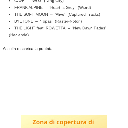
CAVE – ‘WUJ’ (Drag City)
FRANK ALPINE – ‘Heart Is Grey’ (Wierd)
THE SOFT MOON – ‘Alive’ (Captured Tracks)
BYETONE – ‘Topas’ (Raster-Noton)
THE LIGHT feat. ROWETTA – ‘New Dawn Fades’
(Hacienda)
Ascolta o scarica la puntata: