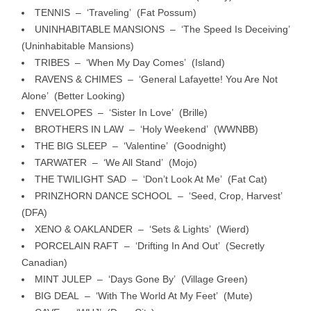
TENNIS – ‘Traveling’ (Fat Possum)
UNINHABITABLE MANSIONS – ‘The Speed Is Deceiving’
(Uninhabitable Mansions)
TRIBES – ‘When My Day Comes’ (Island)
RAVENS & CHIMES – ‘
General Lafayette! You Are Not
Alone’ (Better Looking)
ENVELOPES – ‘Sister In Love’ (Brille)
BROTHERS IN LAW – ‘Holy Weekend’ (WWNBB)
THE BIG SLEEP – ‘Valentine’ (Goodnight)
TARWATER – ‘We All Stand’ (Mojo)
THE TWILIGHT SAD – ‘Don’t Look At Me’ (Fat Cat)
PRINZHORN DANCE SCHOOL – ‘Seed, Crop, Harvest’
(DFA)
XENO & OAKLANDER – ‘Sets & Lights’ (Wierd)
PORCELAIN RAFT – ‘Drifting In And Out’ (Secretly
Canadian)
MINT JULEP – ‘Days Gone By’ (Village Green)
BIG DEAL – ‘With The World At My Feet’ (Mute)