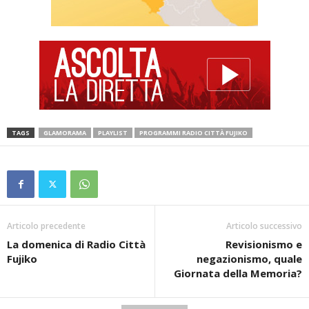
TAGS
GLAMORAMA
PLAYLIST
PROGRAMMI RADIO CITTÀ FUJIKO
Articolo precedente
Articolo successivo
La domenica di Radio Città
Revisionismo e
Fujiko
negazionismo, quale
Giornata della Memoria?