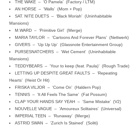
THE WAKE – ‘O Pamela’ (Factory / LTM)
AN HORSE – ‘Walls’ (Mom + Pop)
SAT. NITE DUETS – ‘Black Moriah’ (Uninhabitable
Mansions)
M.WARD – ‘Primitive Girl’ (Merge)
MARIA TAYLOR – ‘Cartoons And Forever Plans’ (Nettwerk)
GIVERS – ‘Up Up Up’ (Glassnote Entertainment Group)
PURSESNATCHERS – ‘Wet Cement’ (Uninhabitable
Mansions)
TEDDYBEARS – ‘Your to keep (feat. Paula)’ (Rough Trade)
LETTING UP DESPITE GREAT FAULTS – ‘Repeating
Hearts’ (Heist Or Hit)
FRISKA VILJOR – ‘Come On’ (Haldern Pop)
TENNIS – ‘It All Feels The Same’ (Fat Possum)
CLAP YOUR HANDS SAY YEAH – ‘Same Mistake’ (V2)
NOUVELLE VAGUE – ‘Amoureux Solitaires’ (Universal)
IMPERIAL TEEN – ‘Runaway’ (Merge)
ASTRID SWAN – ‘Zurich Is Stained’ (Soliti)