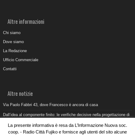
Altre informazioni
Chi siamo
Dove siamo
La Redazione
Ufficio Commerciale
Contatti
Altre notizie
Via Paolo Fabbri 43, dove Francesco è ancora di casa
Dall’idea al componente finito: le verifiche decisive nella progettazione di
uno stampo industriale
La presente informativa è resa da L’Informazione Nuova soc.
Belvedere Marittimo e il report ARPACAL 2026 sulla qualità del mare
coop. - Radio Città Fujiko e fornisce agli utenti del sito alcune